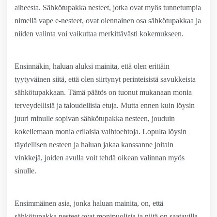
aiheesta. Sähkötupakka nesteet, jotka ovat myös tunnetumpia
nimellä vape e-nesteet, ovat olennainen osa sähkötupakkaa ja
niiden valinta voi vaikuttaa merkittävästi kokemukseen.
Ensinnäkin, haluan aluksi mainita, että olen erittäin
tyytyväinen siitä, että olen siirtynyt perinteisistä savukkeista
sähkötupakkaan. Tämä päätös on tuonut mukanaan monia
terveydellisiä ja taloudellisia etuja. Mutta ennen kuin löysin
juuri minulle sopivan sähkötupakka nesteen, jouduin
kokeilemaan monia erilaisia vaihtoehtoja. Lopulta löysin
täydellisen nesteen ja haluan jakaa kanssanne joitain
vinkkejä, joiden avulla voit tehdä oikean valinnan myös
sinulle.
Ensimmäinen asia, jonka haluan mainita, on, että
sähkötupakka nesteet ovat monipuolisia ja niitä on saatavilla