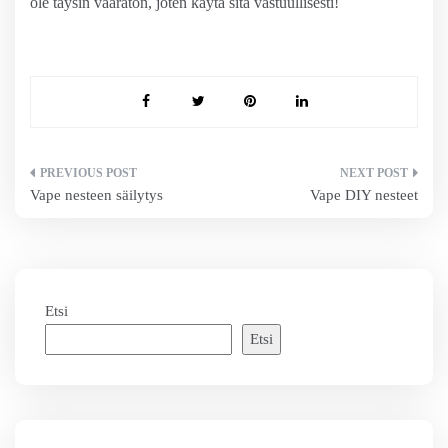
ole täysin vaaraton, joten käytä sitä vastuullisesti!
Artikkelien
Vape nesteen säilytys
Vape DIY nesteet
selaus
Etsi
Etsi