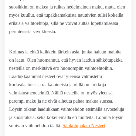
suosikkini on makea ja raikas hedelmäinen maku, mutta olen
myös kuullut, että tupakkamakuista nauttivien tulisi kokeilla
erilaisia vaihtoehtoja, sillä ne voivat auttaa lopettamisessa
perinteisistä savukkeista.
Kolmas ja ehkä kaikkein tärkein asia, jonka haluan mainita,
on laatu. Olen huomannut, että hyvän laadun sähkötupakka
nesteillä on merkittävä ero huonompiin vaihtoehtoihin.
Laadukkaammat nesteet ovat yleensä valmistettu
korkealaatuisista raaka-aineista ja niillä on tarkkoja
valmistusmenetelmiä. Näillä nesteillä on myös yleensä
parempi maku ja ne eivät aiheuta pahaa makua suussa.
Löysin oikean laadukkaan vaihtoehdon etsimällä arvosteluja
ja suosituksia, sekä kokeilemalla eri tuotteita. Lopulta löysin
sopivan vaihtoehdon täältä:
Sähkötupakka Nesteet
.