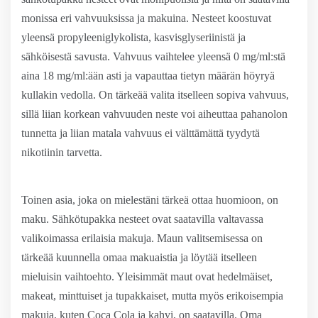
monissa eri vahvuuksissa ja makuina. Nesteet koostuvat
yleensä propyleeniglykolista, kasvisglyseriinistä ja
sähköisestä savusta. Vahvuus vaihtelee yleensä 0 mg/ml:stä
aina 18 mg/ml:ään asti ja vapauttaa tietyn määrän höyryä
kullakin vedolla. On tärkeää valita itselleen sopiva vahvuus,
sillä liian korkean vahvuuden neste voi aiheuttaa pahanolon
tunnetta ja liian matala vahvuus ei välttämättä tyydytä
nikotiinin tarvetta.
Toinen asia, joka on mielestäni tärkeä ottaa huomioon, on
maku. Sähkötupakka nesteet ovat saatavilla valtavassa
valikoimassa erilaisia makuja. Maun valitsemisessa on
tärkeää kuunnella omaa makuaistia ja löytää itselleen
mieluisin vaihtoehto. Yleisimmät maut ovat hedelmäiset,
makeat, minttuiset ja tupakkaiset, mutta myös erikoisempia
makuja, kuten Coca Cola ja kahvi, on saatavilla. Oma