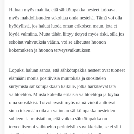
Haluan myös mainita, että sähkötupakka nesteet tarjoavat
myös mahdollisuuden sekoittaa omia nesteitä. Tämä voi olla
hyödyllistä, jos haluat luoda oman erikoisen maun, jota et
löydä valmiina. Mutta tähän liittyy tietysti myös riski, sillä jos
sekoitat vahvuuksia väärin, voi se aiheuttaa huonon
kokemuksen ja huonon terveysvaikutuksen.
Lopuksi haluan sanoa, että sähkötupakka nesteet ovat tuoneet
elämääni monia positiivisia muutoksia ja suosittelen
siirtymistä sähkötupakkaan kaikille, jotka harkitsevat tätä
vaihtoehtoa. Muista kokeilla erilaisia vaihtoehtoja ja löytää
oma suosikkisi. Toivottavasti myös nämä vinkit auttoivat
sinua tekemään oikean valinnan sähkötupakka nesteiden
suhteen. Ja muistathan, että vaikka sähkötupakka on
terveellisempi vaihtoehto perinteisiin savukkeisiin, se ei silti