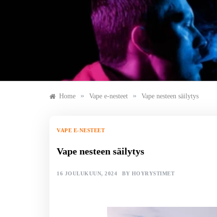
Skip
to
content
»
»
Home
Vape e-nesteet
Vape nesteen säilytys
VAPE E-NESTEET
Vape nesteen säilytys
16 JOULUKUUN, 2024
BY
HOYRYSTIMET