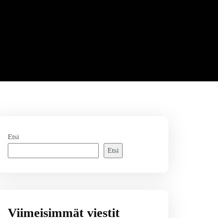
Etsi
Etsi
Viimeisimmät viestit