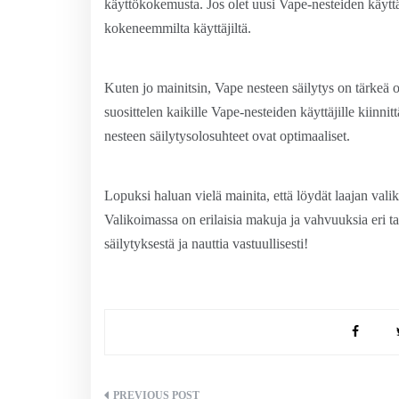
käyttökokemusta. Jos olet uusi Vape-nesteiden käyttä
kokeneemmilta käyttäjiltä.
Kuten jo mainitsin, Vape nesteen säilytys on tärkeä o
suosittelen kaikille Vape-nesteiden käyttäjille kiinni
nesteen säilytysolosuhteet ovat optimaaliset.
Lopuksi haluan vielä mainita, että löydät laajan val
Valikoimassa on erilaisia makuja ja vahvuuksia eri t
säilytyksestä ja nauttia vastuullisesti!