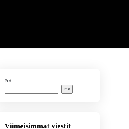
Etsi
Etsi
Viimeisimmät viestit