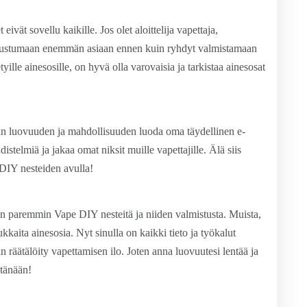
ivät sovellu kaikille. Jos olet aloittelija vapettaja,
 tutustumaan enemmän asiaan ennen kuin ryhdyt valmistamaan
tyille ainesosille, on hyvä olla varovaisia ja tarkistaa ainesosat
n luovuuden ja mahdollisuuden luoda oma täydellinen e-
distelmiä ja jakaa omat niksit muille vapettajille. Älä siis
 DIY nesteiden avulla!
än paremmin Vape DIY nesteitä ja niiden valmistusta. Muista,
dukkaita ainesosia. Nyt sinulla on kaikki tieto ja työkalut
 räätälöity vapettamisen ilo. Joten anna luovuutesi lentää ja
 tänään!