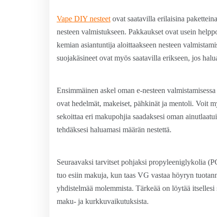
Vape DIY nesteet
ovat saatavilla erilaisina paketteina
nesteen valmistukseen. Pakkaukset ovat usein helppokäy
kemian asiantuntija aloittaakseen nesteen valmistamise
suojakäsineet ovat myös saatavilla erikseen, jos hal
Ensimmäinen askel oman e-nesteen valmistamisessa 
ovat hedelmät, makeiset, pähkinät ja mentoli. Voit m
sekoittaa eri makupohjia saadaksesi oman ainutlaatu
tehdäksesi haluamasi määrän nestettä.
Seuraavaksi tarvitset pohjaksi propyleeniglykolia (
tuo esiin makuja, kun taas VG vastaa höyryn tuotan
yhdistelmää molemmista. Tärkeää on löytää itsellesi
maku- ja kurkkuvaikutuksista.