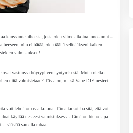
kaa kanssanne aiheesta, josta olen viime aikoina innostunut –
aiheeseen, niin ei hätää, olen täällä selittääkseni kaiken
esteiden valmistuksen!
ne ovat vastuussa höyrypilven syntymisestä. Mutta oletko
 miten niitä valmistetaan? Tässä on, missä Vape DIY nesteet
oita voit tehdä omassa kotona. Tämä tarkoittaa sitä, että voit
 haluat käyttää nesteesi valmistuksessa. Tämä on hieno tapa
i ja säästää samalla rahaa.