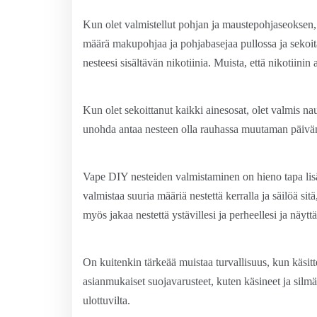
Kun olet valmistellut pohjan ja maustepohjaseoksen, 
määrä makupohjaa ja pohjabasejaa pullossa ja sekoita 
nesteesi sisältävän nikotiinia. Muista, että nikotiini
Kun olet sekoittanut kaikki ainesosat, olet valmis na
unohda antaa nesteen olla rauhassa muutaman päivän
Vape DIY nesteiden valmistaminen on hieno tapa lisät
valmistaa suuria määriä nestettä kerralla ja säilöä sitä
myös jakaa nestettä ystävillesi ja perheellesi ja näytt
On kuitenkin tärkeää muistaa turvallisuus, kun käsitte
asianmukaiset suojavarusteet, kuten käsineet ja silm
ulottuvilta.