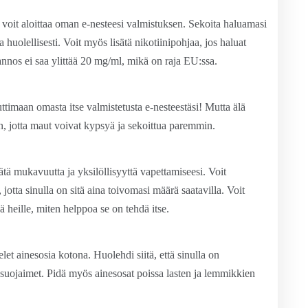
voit aloittaa oman e-nesteesi valmistuksen. Sekoita haluamasi
huolellisesti. Voit myös lisätä nikotiinipohjaa, jos haluat
n annos ei saa ylittää 20 mg/ml, mikä on raja EU:ssa.
uttimaan omasta itse valmistetusta e-nesteestäsi! Mutta älä
, jotta maut voivat kypsyä ja sekoittua paremmin.
ä mukavuutta ja yksilöllisyyttä vapettamiseesi. Voit
, jotta sinulla on sitä aina toivomasi määrä saatavilla. Voit
ää heille, miten helppoa se on tehdä itse.
let ainesosia kotona. Huolehdi siitä, että sinulla on
äsuojaimet. Pidä myös ainesosat poissa lasten ja lemmikkien