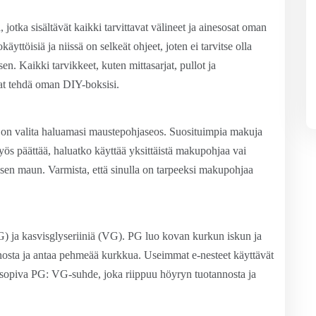
, jotka sisältävät kaikki tarvittavat välineet ja ainesosat oman
ttöisiä ja niissä on selkeät ohjeet, joten ei tarvitse olla
n. Kaikki tarvikkeet, kuten mittasarjat, pullot ja
uat tehdä oman DIY-boksisi.
on valita haluamasi maustepohjaseos. Suosituimpia makuja
yös päättää, haluatko käyttää yksittäistä makupohjaa vai
isen maun. Varmista, että sinulla on tarpeeksi makupohjaa
PG) ja kasvisglyseriiniä (VG). PG luo kovan kurkun iskun ja
nosta ja antaa pehmeää kurkkua. Useimmat e-nesteet käyttävät
 sopiva PG: VG-suhde, joka riippuu höyryn tuotannosta ja