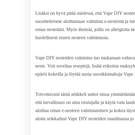
Lisäksi on hyvä pitää mielessä, että Vape DIY nesteet e
suosittelemme aloittamaan valmiista e-nesteistä ja
omaa nesteitäsi. Myös ihmisiä, joilla on allergioita tie
huolellisesti ennen nesteen valmistusta.
Vape DIY nesteiden valmistus tuo mukanaan valtava
neste. Voit soveltaa reseptejä, lisätä erikoisia makuyh
epäröi kokeilla ja löytää uusia suosikkimakuja Vape
Toivottavasti tämä artikkeli auttoi sinua ymmärtämä
että turvallisuus on aina ensisijalla ja käytä vain laa
aloittaa oman e-nesteen valmistaminen ja kokea täysin
aloita seikkailusi Vape DIY nesteiden maailmassa jo