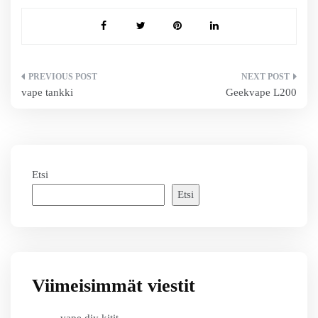
Artikkelien
vape tankki
Geekvape L200
selaus
Etsi
Etsi
Viimeisimmät viestit