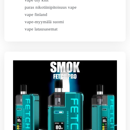
vape diy kitit
paras nikotiinipitoisuus vape
vape finland
vape-myymälä suomi
vape latausasemat