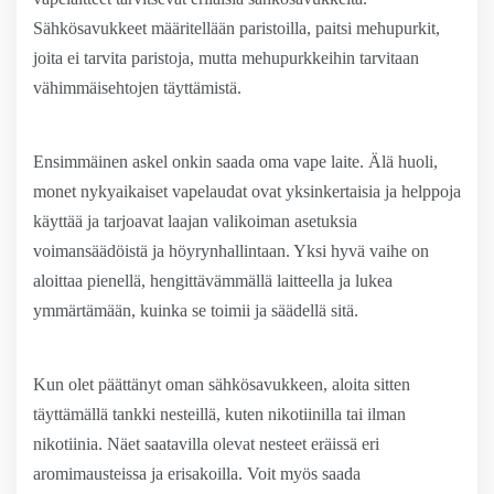
Sähkösavukkeet määritellään paristoilla, paitsi mehupurkit,
joita ei tarvita paristoja, mutta mehupurkkeihin tarvitaan
vähimmäisehtojen täyttämistä.
Ensimmäinen askel onkin saada oma vape laite. Älä huoli,
monet nykyaikaiset vapelaudat ovat yksinkertaisia ​​ja helppoja
käyttää ja tarjoavat laajan valikoiman asetuksia
voimansäädöistä ja höyrynhallintaan. Yksi hyvä vaihe on
aloittaa pienellä, hengittävämmällä laitteella ja lukea
ymmärtämään, kuinka se toimii ja säädellä sitä.
Kun olet päättänyt oman sähkösavukkeen, aloita sitten
täyttämällä tankki nesteillä, kuten nikotiinilla tai ilman
nikotiinia. Näet saatavilla olevat nesteet eräissä eri
aromimausteissa ja erisakoilla. Voit myös saada