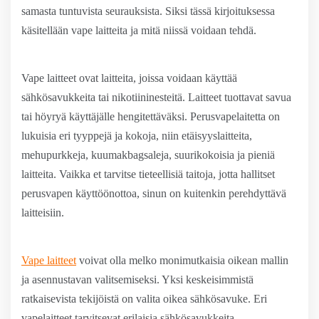
samasta tuntuvista seurauksista. Siksi tässä kirjoituksessa
käsitellään vape laitteita ja mitä niissä voidaan tehdä.
Vape laitteet ovat laitteita, joissa voidaan käyttää
sähkösavukkeita tai nikotiininesteitä. Laitteet tuottavat savua
tai höyryä käyttäjälle hengitettäväksi. Perusvapelaitetta on
lukuisia eri tyyppejä ja kokoja, niin etäisyyslaitteita,
mehupurkkeja, kuumakbagsaleja, suurikokoisia ja pieniä
laitteita. Vaikka et tarvitse tieteellisiä taitoja, jotta hallitset
perusvapen käyttöönottoa, sinun on kuitenkin perehdyttävä
laitteisiin.
Vape laitteet
voivat olla melko monimutkaisia ​​oikean mallin
ja asennustavan valitsemiseksi. Yksi keskeisimmistä
ratkaisevista tekijöistä on valita oikea sähkösavuke. Eri
vapelaitteet tarvitsevat erilaisia ​​sähkösavukkeita.