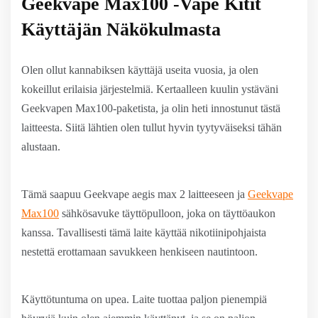
Geekvape Max100 -Vape Kitit
Käyttäjän Näkökulmasta
Olen ollut kannabiksen käyttäjä useita vuosia, ja olen
kokeillut erilaisia ​​järjestelmiä. Kertaalleen kuulin ystäväni
Geekvapen Max100-paketista, ja olin heti innostunut tästä
laitteesta. Siitä lähtien olen tullut hyvin tyytyväiseksi tähän
alustaan.
Tämä saapuu Geekvape aegis max 2 laitteeseen ja
Geekvape
Max100
sähkösavuke täyttöpulloon, joka on täyttöaukon
kanssa. Tavallisesti tämä laite käyttää nikotiinipohjaista
nestettä erottamaan savukkeen henkiseen nautintoon.
Käyttötuntuma on upea. Laite tuottaa paljon pienempiä