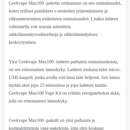
Geekvape Max100 -paketin ominaisuus on sen ominaisuudet,
kuten erilliset painikkeet e-nesteiden tyhjentämiseen ja
ylikuumenemisen estämiseen ominaisuuden. Lisäksi laitteen
valitsimella voit seurata autenttisia
sähkölämmitysvaihtoehtoja ja sähkölämmityksen
keskeytymisen.
Yksi Geekvape Max100 -laitteen parhaista ominaisuuksista,
on sen erinomainen latauskyky. Laitteen mukana tulee micro-
USB-kaapeli, jonka avulla voit lataa laite helposti. Sen lataus
täyttää akut jopa 25 minuutissa ja jopa kahteen tuntiin.
Geekvape Max100 Vape Kit on erittäin energiatehokas akku,
jolla on erinomainen latauskyky.
Geekvape Max100 -paketti on yksi parhaista ja
kompaktimmista vape-paketeista, joita olen koskaan