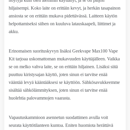
höyryjä kuin olen aiemmin käyttänyt, ja se on paljon
hiljaisempi. Koko laite on erittäin kevyt, ja herkän tasapainon
ansiosta se on erittäin mukava pidettävässä. Laitteen käytön
helpottamiseksi siihen on kuuluva latauskaapeli, liittimet ja
akku.
Erinomaisen suorituskyvyn lisäksi Geekvape Max100 Vape
Kit tarjoaa uskomattoman mukavuuden käyttäjälleen. Vaikka
se on melko vahva laite, se on erittäin hiljainen. Lisäksi siitä
puuttuu kiristysajan käyttö, joten sinun ei tarvitse enää
vääntää levyä kääntääksesi se käyttöön. Sähkösavukkeemme
sisältää sähkölämmityksen, joten sinun ei tarvitse enää
huolehtia palovammojen vaarasta.
Vapautuskammioon asennetun suodattimen avulla voit
seurata käyttötilanteen kuntoa. Eniten huomiota herättävä