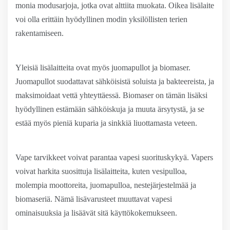
monia modusarjoja, jotka ovat alttiita muokata. Oikea lisälaite
voi olla erittäin hyödyllinen modin yksilöllisten terien
rakentamiseen.
Yleisiä lisälaitteita ovat myös juomapullot ja biomaser.
Juomapullot suodattavat sähköisistä soluista ja bakteereista, ja
maksimoidaat vettä yhteyttäessä. Biomaser on tämän lisäksi
hyödyllinen estämään sähköiskuja ja muuta ärsytystä, ja se
estää myös pieniä kuparia ja sinkkiä liuottamasta veteen.
Vape tarvikkeet voivat parantaa vapesi suorituskykyä. Vapers
voivat harkita suosittuja lisälaitteita, kuten vesipulloa,
molempia moottoreita, juomapulloa, nestejärjestelmää ja
biomaseriä. Nämä lisävarusteet muuttavat vapesi
ominaisuuksia ja lisäävät sitä käyttökokemukseen.