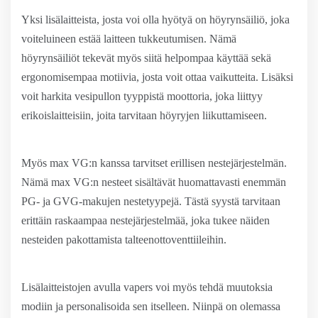
Yksi lisälaitteista, josta voi olla hyötyä on höyrynsäiliö, joka
voiteluineen estää laitteen tukkeutumisen. Nämä
höyrynsäiliöt tekevät myös siitä helpompaa käyttää sekä
ergonomisempaa motiivia, josta voit ottaa vaikutteita. Lisäksi
voit harkita vesipullon tyyppistä moottoria, joka liittyy
erikoislaitteisiin, joita tarvitaan höyryjen liikuttamiseen.
Myös max VG:n kanssa tarvitset erillisen nestejärjestelmän.
Nämä max VG:n nesteet sisältävät huomattavasti enemmän
PG- ja GVG-makujen nestetyypejä. Tästä syystä tarvitaan
erittäin raskaampaa nestejärjestelmää, joka tukee näiden
nesteiden pakottamista talteenottoventtiileihin.
Lisälaitteistojen avulla vapers voi myös tehdä muutoksia
modiin ja personalisoida sen itselleen. Niinpä on olemassa