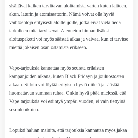
sisältävät kaiken tarvittavan aloittamista varten kuten laitteen,
akun, laturin ja atomisaattorin. Nämä voivat olla hyviä
vaihtoehtoja erityisesti aloittelijoille, jotka eivät vielä tiedä
tarkalleen mitä tarvitsevat. Alennetun hinnan lisäksi
aloituspaketti voi myös säästää aikaa ja vaivaa, kun ei tarvitse
miettiä jokaisen osan ostamista erikseen.
Vape-tarjouksia kannattaa myös seurata erilaisten
kampanjoiden aikana, kuten Black Fridayn ja jouluostosten
aikaan. Silloin voi löytää erityisen hyviä diilejä ja säästää
huomattavan summan rahaa. Onkin hyvä pitää mielessä, että
Vape-tarjouksia voi esiintyä ympäri vuoden, ei vain tiettyinä
sesonkiaikoina.
Lopuksi haluan mainita, että tarjouksia kannattaa myös jakaa