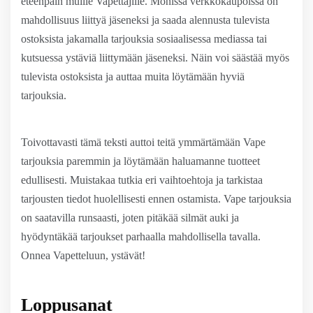
eteenpäin muille Vapettajille. Monissa verkkokaupoissa on
mahdollisuus liittyä jäseneksi ja saada alennusta tulevista
ostoksista jakamalla tarjouksia sosiaalisessa mediassa tai
kutsuessa ystäviä liittymään jäseneksi. Näin voi säästää myös
tulevista ostoksista ja auttaa muita löytämään hyviä
tarjouksia.
Toivottavasti tämä teksti auttoi teitä ymmärtämään Vape
tarjouksia paremmin ja löytämään haluamanne tuotteet
edullisesti. Muistakaa tutkia eri vaihtoehtoja ja tarkistaa
tarjousten tiedot huolellisesti ennen ostamista. Vape tarjouksia
on saatavilla runsaasti, joten pitäkää silmät auki ja
hyödyntäkää tarjoukset parhaalla mahdollisella tavalla.
Onnea Vapetteluun, ystävät!
Loppusanat