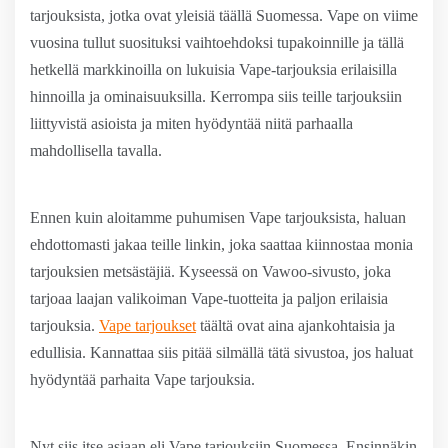
tarjouksista, jotka ovat yleisiä täällä Suomessa. Vape on viime
vuosina tullut suosituksi vaihtoehdoksi tupakoinnille ja tällä
hetkellä markkinoilla on lukuisia Vape-tarjouksia erilaisilla
hinnoilla ja ominaisuuksilla. Kerrompa siis teille tarjouksiin
liittyvistä asioista ja miten hyödyntää niitä parhaalla
mahdollisella tavalla.
Ennen kuin aloitamme puhumisen Vape tarjouksista, haluan
ehdottomasti jakaa teille linkin, joka saattaa kiinnostaa monia
tarjouksien metsästäjiä. Kyseessä on Vawoo-sivusto, joka
tarjoaa laajan valikoiman Vape-tuotteita ja paljon erilaisia
tarjouksia.
Vape tarjoukset
täältä ovat aina ajankohtaisia ja
edullisia. Kannattaa siis pitää silmällä tätä sivustoa, jos haluat
hyödyntää parhaita Vape tarjouksia.
Nyt siis itse asiaan eli Vape tarjouksiin Suomessa. Ensinnäkin