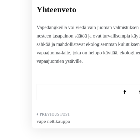
Yhteenveto
Vapedangkeilla voi viedä vain juoman valmistuksen s
nesteen tasapainon säätöä ja ovat turvallisempia käy
sähköä ja mahdollistavat ekologisemman kulutuksen.
vapaajuoma-laite, joka on helppo käyttää, ekologinen
vapaajuomien ystäville.
Artikkelien
vape nettikauppa
selaus