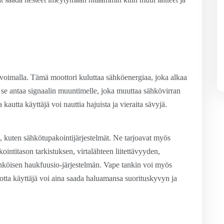
n voimalla. Tämä moottori kuluttaa sähköenergiaa, joka alkaa
n se antaa signaalin muuntimelle, joka muuttaa sähkövirran
utta käyttäjä voi nauttia hajuista ja vieraita sävyjä.
n, kuten sähkötupakointijärjestelmät. Ne tarjoavat myös
ointitason tarkistuksen, virtalähteen liitettävyyden,
ähköisen haukfuusio-järjestelmän. Vape tankin voi myös
jotta käyttäjä voi aina saada haluamansa suorituskyvyn ja