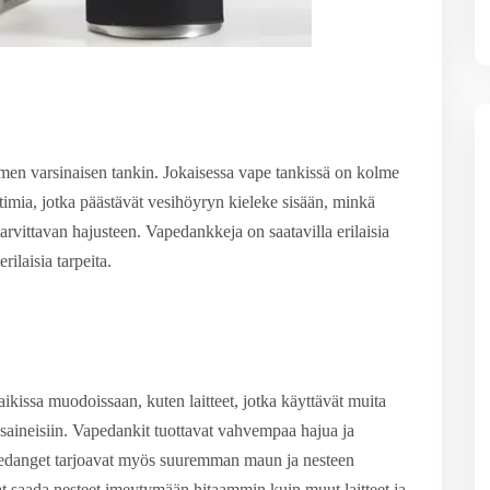
imen varsinaisen tankin. Jokaisessa vape tankissä on kolme
ttimia, jotka päästävät vesihöyryn kieleke sisään, minkä
arvittavan hajusteen. Vapedankkeja on saatavilla erilaisia
ilaisia tarpeita.
ikissa muodoissaan, kuten laitteet, jotka käyttävät muita
saineisiin. Vapedankit tuottavat vahvempaa hajua ja
pedanget tarjoavat myös suuremman maun ja nesteen
t saada nesteet imeytymään hitaammin kuin muut laitteet ja