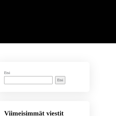
Etsi
Etsi
Viimeisimmät viestit