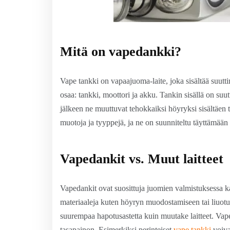
Mitä on vapedankki?
Vape tankki on vapaajuoma-laite, joka sisältää suutt
osaa: tankki, moottori ja akku. Tankin sisällä on suu
jälkeen ne muuttuvat tehokkaiksi höyryksi sisältäen t
muotoja ja tyyppejä, ja ne on suunniteltu täyttämään er
Vapedankit vs. Muut laitteet
Vapedankit ovat suosittuja juomien valmistuksessa ka
materiaaleja kuten höyryn muodostamiseen tai liuotu
suurempaa hapotusastetta kuin muutake laitteet. Va
tasapainon. Esimerkiksi perinteiset
vape tankki
voiva