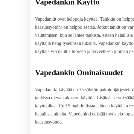
Vapedankin Käyttö
Vapedankit ovat helppoja käyttää. Tankkia on helppo 
kaasunsyötön) on helppo säätää. Jotkut tankit on varu
välittämisen, kun se lähtee tankista, estäen haitallisi
käyttäjiä hengityselinsairauksilta. Vapedankin käytt
käyttäjä voi nauttia tuoreen ja terveellisen juoman pa
Vapedankin Ominaisuudet
Vapedankki käyttää erc15 sähkötupakointijärjestelmä
tankissa olevan akuston käyttöä. Lisäksi, se voi säät
käyttöaikaa. Erc15 mahdollistaa laitteen käyttäjän rea
haitallisia aineita. Vapedankki edistää myös ekologisu
kaasunsyöttöä.