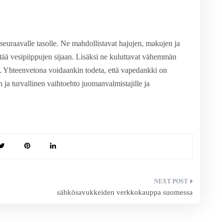
euraavalle tasolle. Ne mahdollistavat hajujen, makujen ja
ttää vesipiippujen sijaan. Lisäksi ne kuluttavat vähemmän
 Yhteenvetona voidaankin todeta, että vapedankki on
 ja turvallinen vaihtoehto juomanvalmistajille ja
sähkösavukkeiden verkkokauppa suomessa