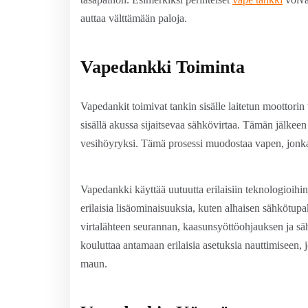
auttaa välttämään paloja.
Vapedankki Toiminta
Vapedankit toimivat tankin sisälle laitetun moottori
sisällä akussa sijaitsevaa sähkövirtaa. Tämän jälkee
vesihöyryksi. Tämä prosessi muodostaa vapen, jonka ka
Vapedankki käyttää uutuutta erilaisiin teknologioihi
erilaisia lisäominaisuuksia, kuten alhaisen sähkötupak
virtalähteen seurannan, kaasunsyöttöohjauksen ja s
kouluttaa antamaan erilaisia asetuksia nauttimiseen, 
maun.