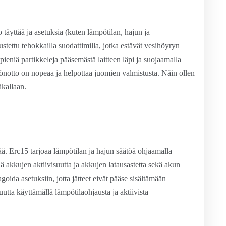
täyttää ja asetuksia (kuten lämpötilan, hajun ja
stettu tehokkailla suodattimilla, jotka estävät vesihöyryn
a pieniä partikkeleja pääsemästä laitteen läpi ja suojaamalla
öönotto on nopeaa ja helpottaa juomien valmistusta. Näin ollen
ikallaan.
ä. Erc15 tarjoaa lämpötilan ja hajun säätöä ohjaamalla
ää akkujen aktiivisuutta ja akkujen latausastetta sekä akun
goida asetuksiin, jotta jätteet eivät pääse sisältämään
utta käyttämällä lämpötilaohjausta ja aktiivista