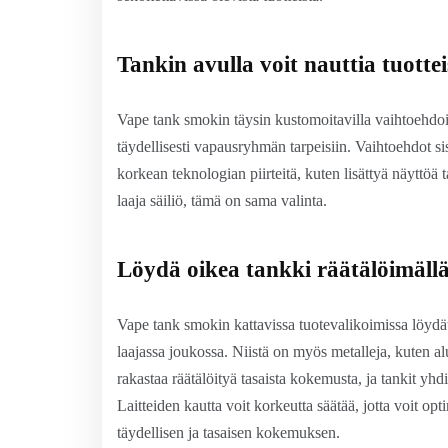
Tankin avulla voit nauttia tuottei
Vape tank smokin täysin kustomoitavilla vaihtoehdoi
täydellisesti vapausryhmän tarpeisiin. Vaihtoehdot sis
korkean teknologian piirteitä, kuten lisättyä näyttöä
laaja säiliö, tämä on sama valinta.
Löydä oikea tankki räätälöimällä
Vape tank smokin kattavissa tuotevalikoimissa löydät 
laajassa joukossa. Niistä on myös metalleja, kuten al
rakastaa räätälöityä tasaista kokemusta, ja tankit yhd
Laitteiden kautta voit korkeutta säätää, jotta voit opt
täydellisen ja tasaisen kokemuksen.