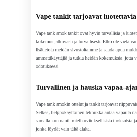
Vape tankit tarjoavat luotettavia
Vape tank smok tankit ovat hyvin turvallisia ja luotet
kokemus jatkuvasti ja turvallisesti. Etkö ole vielä v
lisätietoja meidän sivustoltamme ja saada apua muid
ammattikäyttäjiä ja tutkia heidän kokemuksia, jotta vo
odotukseesi.
Turvallinen ja hauska vapaa-ajan
Vape tank smokin ottelut ja tankit tarjoavat riippuvai
Selkeä, helppokäyttöinen tekniikka antaa vapauta nautis
samalla kun nautit mielikuvituksellisista tuoksuista j
jonka löydät vain tältä alalta.