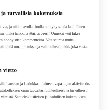
 ja turvallisia kokemuksia
tavia, ja niiden avulla sinulla on kyky saada laadullinen
arma, mikä tankki täyttää tarpeesi? Onneksi voit lukea
en hobbyistien kommenteista. Voit seurata muita
it tehdä omat oletukset ja valita oikea tankki, joka vastaa
 vietto
sille hauskan ja laadukkaan laitteen vapaa-ajan aktiviteetin.
kellaksesi omia tuotteitasi viihteellisesti ja turvallisesti
a väreistä. Saat eksklusiivisen ja laadullisen kokemuksen,