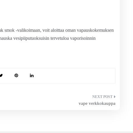
 tank smok -valikoimaan, voit aloittaa oman vapauskokemuksen
ja hauska vesipiiputuoksuisin tervetuloa vaporisoinnin
vape verkkokauppa