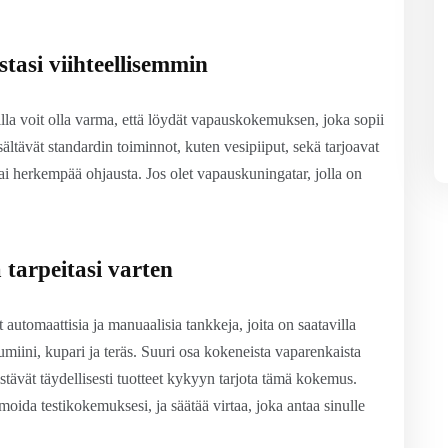
stasi viihteellisemmin
lla voit olla varma, että löydät vapauskokemuksen, joka sopii
ältävät standardin toiminnot, kuten vesipiiput, sekä tarjoavat
 tai herkempää ohjausta. Jos olet vapauskuningatar, jolla on
 tarpeitasi varten
automaattisia ja manuaalisia tankkeja, joita on saatavilla
umiini, kupari ja teräs. Suuri osa kokeneista vaparenkaista
istävät täydellisesti tuotteet kykyyn tarjota tämä kokemus.
imoida testikokemuksesi, ja säätää virtaa, joka antaa sinulle