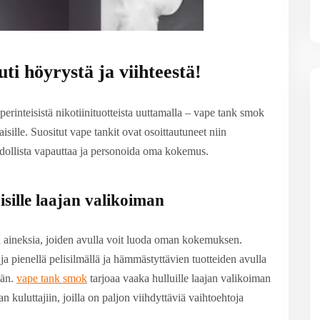
ti höyrystä ja viihteestä!
erinteisistä nikotiinituotteista uuttamalla – vape tank smok
vaisille. Suositut vape tankit ovat osoittautuneet niin
ahdollista vapauttaa ja personoida oma kokemus.
sille laajan valikoiman
a aineksia, joiden avulla voit luoda oman kokemuksen.
 pienellä pelisilmällä ja hämmästyttävien tuotteiden avulla
ään.
vape tank smok
tarjoaa vaaka hulluille laajan valikoiman
n kuluttajiin, joilla on paljon viihdyttäviä vaihtoehtoja