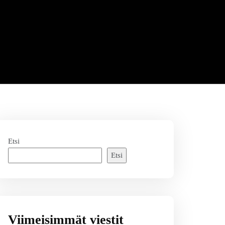
Etsi
Etsi
Viimeisimmät viestit