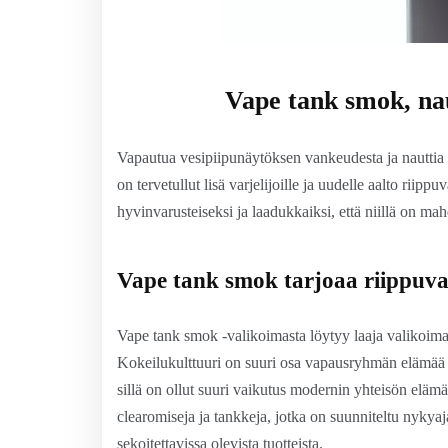
Vape tank smok, nau
Vapautua vesipiipunäytöksen vankeudesta ja nauttia p
on tervetullut lisä varjelijoille ja uudelle aalto riippu
hyvinvarusteiseksi ja laadukkaiksi, että niillä on m
Vape tank smok tarjoaa riippuvai
Vape tank smok -valikoimasta löytyy laaja valikoim
Kokeilukulttuuri on suuri osa vapausryhmän elämää ja
sillä on ollut suuri vaikutus modernin yhteisön eläm
clearomiseja ja tankkeja, jotka on suunniteltu nykyaja
sekoitettavissa olevista tuotteista.