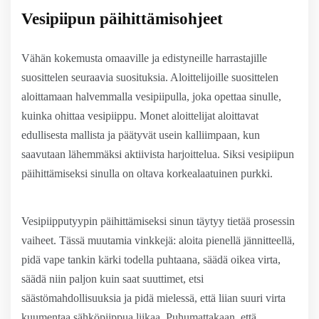
Vesipiipun päihittämisohjeet
Vähän kokemusta omaaville ja edistyneille harrastajille
suosittelen seuraavia suosituksia. Aloittelijoille suosittelen
aloittamaan halvemmalla vesipiipulla, joka opettaa sinulle,
kuinka ohittaa vesipiippu. Monet aloittelijat aloittavat
edullisesta mallista ja päätyvät usein kalliimpaan, kun
saavutaan lähemmäksi aktiivista harjoittelua. Siksi vesipiipun
päihittämiseksi sinulla on oltava korkealaatuinen purkki.
Vesipiipputyypin päihittämiseksi sinun täytyy tietää prosessin
vaiheet. Tässä muutamia vinkkejä: aloita pienellä jännitteellä,
pidä vape tankin kärki todella puhtaana, säädä oikea virta,
säädä niin paljon kuin saat suuttimet, etsi
säästömahdollisuuksia ja pidä mielessä, että liian suuri virta
kuumentaa sähköpiippua liikaa. Puhumattakaan, että