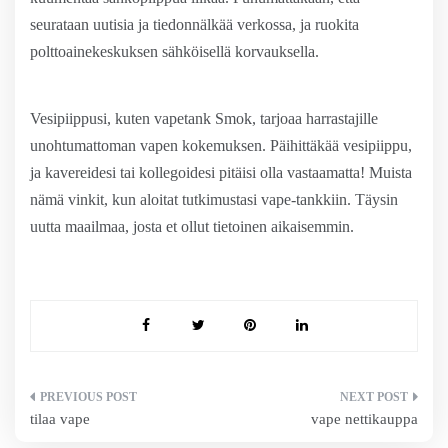
seurataan uutisia ja tiedonnälkää verkossa, ja ruokita
polttoainekeskuksen sähköisellä korvauksella.
Vesipiippusi, kuten vapetank Smok, tarjoaa harrastajille
unohtumattoman vapen kokemuksen. Päihittäkää vesipiippu,
ja kavereidesi tai kollegoidesi pitäisi olla vastaamatta! Muista
nämä vinkit, kun aloitat tutkimustasi vape-tankkiin. Täysin
uutta maailmaa, josta et ollut tietoinen aikaisemmin.
Artikkelien
tilaa vape
vape nettikauppa
selaus