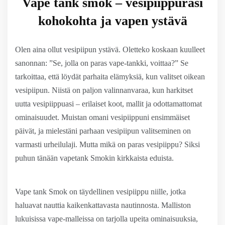
Vape tank smok – vesipiippurasi
kohokohta ja vapen ystävä
Olen aina ollut vesipiipun ystävä. Oletteko koskaan kuulleet
sanonnan: ”Se, jolla on paras vape-tankki, voittaa?” Se
tarkoittaa, että löydät parhaita elämyksiä, kun valitset oikean
vesipiipun. Niistä on paljon valinnanvaraa, kun harkitset
uutta vesipiippuasi – erilaiset koot, mallit ja odottamattomat
ominaisuudet. Muistan omani vesipiippuni ensimmäiset
päivät, ja mielestäni parhaan vesipiipun valitseminen on
varmasti urheilulaji. Mutta mikä on paras vesipiippu? Siksi
puhun tänään vapetank Smokin kirkkaista eduista.
Vape tank Smok on täydellinen vesipiippu niille, jotka
haluavat nauttia kaikenkattavasta nautinnosta. Malliston
lukuisissa vape-malleissa on tarjolla upeita ominaisuuksia,