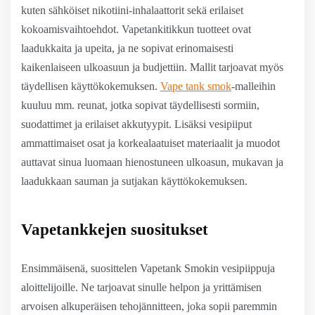
kuten sähköiset nikotiini-inhalaattorit sekä erilaiset
kokoamisvaihtoehdot. Vapetankitikkun tuotteet ovat
laadukkaita ja upeita, ja ne sopivat erinomaisesti
kaikenlaiseen ulkoasuun ja budjettiin. Mallit tarjoavat myös
täydellisen käyttökokemuksen.
Vape tank smok
-malleihin
kuuluu mm. reunat, jotka sopivat täydellisesti sormiin,
suodattimet ja erilaiset akkutyypit. Lisäksi vesipiiput
ammattimaiset osat ja korkealaatuiset materiaalit ja muodot
auttavat sinua luomaan hienostuneen ulkoasun, mukavan ja
laadukkaan sauman ja sutjakan käyttökokemuksen.
Vapetankkejen suositukset
Ensimmäisenä, suosittelen Vapetank Smokin vesipiippuja
aloittelijoille. Ne tarjoavat sinulle helpon ja yrittämisen
arvoisen alkuperäisen tehojännitteen, joka sopii paremmin