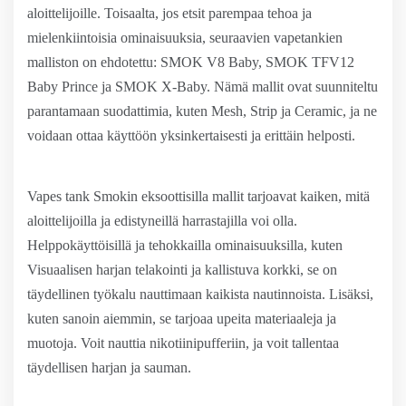
aloittelijoille. Toisaalta, jos etsit parempaa tehoa ja
mielenkiintoisia ominaisuuksia, seuraavien vapetankien
malliston on ehdotettu: SMOK V8 Baby, SMOK TFV12
Baby Prince ja SMOK X-Baby. Nämä mallit ovat suunniteltu
parantamaan suodattimia, kuten Mesh, Strip ja Ceramic, ja ne
voidaan ottaa käyttöön yksinkertaisesti ja erittäin helposti.
Vapes tank Smokin eksoottisilla mallit tarjoavat kaiken, mitä
aloittelijoilla ja edistyneillä harrastajilla voi olla.
Helppokäyttöisillä ja tehokkailla ominaisuuksilla, kuten
Visuaalisen harjan telakointi ja kallistuva korkki, se on
täydellinen työkalu nauttimaan kaikista nautinnoista. Lisäksi,
kuten sanoin aiemmin, se tarjoaa upeita materiaaleja ja
muotoja. Voit nauttia nikotiinipufferiin, ja voit tallentaa
täydellisen harjan ja sauman.