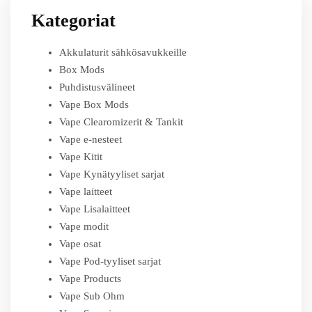
Kategoriat
Akkulaturit sähkösavukkeille
Box Mods
Puhdistusvälineet
Vape Box Mods
Vape Clearomizerit & Tankit
Vape e-nesteet
Vape Kitit
Vape Kynätyyliset sarjat
Vape laitteet
Vape Lisalaitteet
Vape modit
Vape osat
Vape Pod-tyyliset sarjat
Vape Products
Vape Sub Ohm