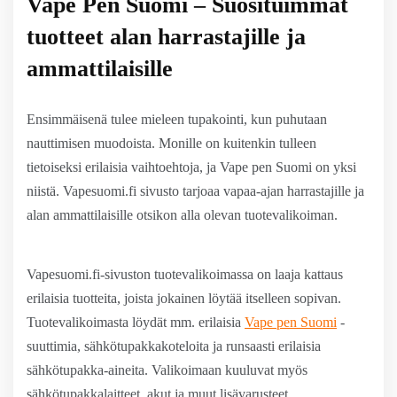
Vape Pen Suomi – Suosituimmat
tuotteet alan harrastajille ja
ammattilaisille
Ensimmäisenä tulee mieleen tupakointi, kun puhutaan
nauttimisen muodoista. Monille on kuitenkin tulleen
tietoiseksi erilaisia vaihtoehtoja, ja Vape pen Suomi on yksi
niistä. Vapesuomi.fi sivusto tarjoaa vapaa-ajan harrastajille ja
alan ammattilaisille otsikon alla olevan tuotevalikoiman.
Vapesuomi.fi-sivuston tuotevalikoimassa on laaja kattaus
erilaisia tuotteita, joista jokainen löytää itselleen sopivan.
Tuotevalikoimasta löydät mm. erilaisia
Vape pen Suomi
-
suuttimia, sähkötupakkakoteloita ja runsaasti erilaisia
sähkötupakka-aineita. Valikoimaan kuuluvat myös
sähkötupakkalaitteet, akut ja muut lisävarusteet.