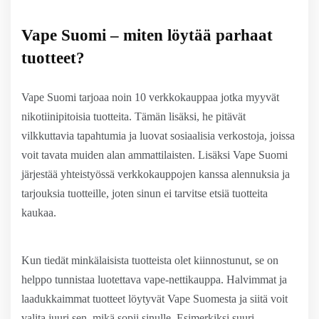
Vape Suomi – miten löytää parhaat
tuotteet?
Vape Suomi tarjoaa noin 10 verkkokauppaa jotka myyvät
nikotiinipitoisia tuotteita. Tämän lisäksi, he pitävät
vilkkuttavia tapahtumia ja luovat sosiaalisia verkostoja, joissa
voit tavata muiden alan ammattilaisten. Lisäksi Vape Suomi
järjestää yhteistyössä verkkokauppojen kanssa alennuksia ja
tarjouksia tuotteille, joten sinun ei tarvitse etsiä tuotteita
kaukaa.
Kun tiedät minkälaisista tuotteista olet kiinnostunut, se on
helppo tunnistaa luotettava vape-nettikauppa. Halvimmat ja
laadukkaimmat tuotteet löytyvät Vape Suomesta ja siitä voit
valita juuri sen, mikä sopii sinulle. Esimerkiksi suuri