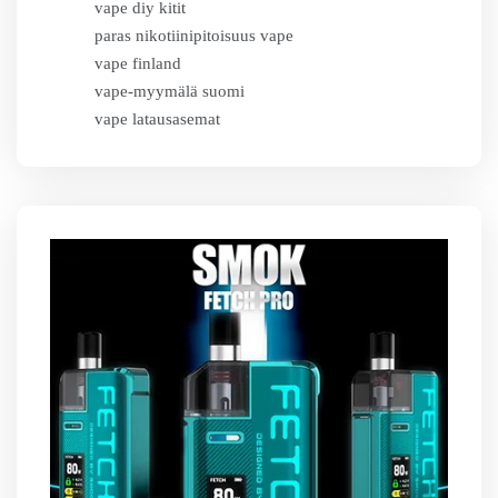
vape diy kitit
paras nikotiinipitoisuus vape
vape finland
vape-myymälä suomi
vape latausasemat