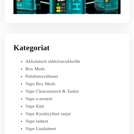
Kategoriat
Akkulaturit sähkösavukkeille
Box Mods
Puhdistusvälineet
Vape Box Mods
Vape Clearomizerit & Tankit
Vape e-nesteet
Vape Kitit
Vape Kynätyyliset sarjat
Vape laitteet
Vape Lisalaitteet