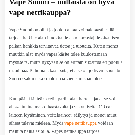
Vape Suomi – millaista on hyvä
vape nettikauppa?
Vape Suomi on ollut jo jonkin aikaa voimakkaasti esillä ja
tarjoaa kaikille alan innokkaille alan harrastajille oivallisen
paikan hankkia tarvittavaa tietoa ja tuotteita. Kuten monet
muutkin alat, myös vapes käsite tulee kuulostamaan
mystiseltä, mutta nykyään se on erittäin suosittua eri puolilla
maailmaa. Puhumattakaan siitä, että se on jo hyvin suosittu
Suomessakin eikä se ole enää vieras mikään alue.
Kun päätät lähteä skeetin pariin alan harrastajana, se voi
alussa tuntua melko haastavalta ja vaaralliselta. Oikean
laitteen löytäminen, voiteluaineet, säilytys ja monet muut
aiheet tulevat mieleen. Myös
vape nettikauppa
voidaan
mainita näillä asioilla. Vapes nettikauppa tarjoaa