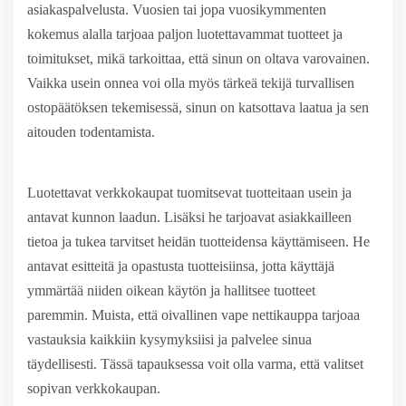
asiakaspalvelusta. Vuosien tai jopa vuosikymmenten
kokemus alalla tarjoaa paljon luotettavammat tuotteet ja
toimitukset, mikä tarkoittaa, että sinun on oltava varovainen.
Vaikka usein onnea voi olla myös tärkeä tekijä turvallisen
ostopäätöksen tekemisessä, sinun on katsottava laatua ja sen
aitouden todentamista.
Luotettavat verkkokaupat tuomitsevat tuotteitaan usein ja
antavat kunnon laadun. Lisäksi he tarjoavat asiakkailleen
tietoa ja tukea tarvitset heidän tuotteidensa käyttämiseen. He
antavat esitteitä ja opastusta tuotteisiinsa, jotta käyttäjä
ymmärtää niiden oikean käytön ja hallitsee tuotteet
paremmin. Muista, että oivallinen vape nettikauppa tarjoaa
vastauksia kaikkiin kysymyksiisi ja palvelee sinua
täydellisesti. Tässä tapauksessa voit olla varma, että valitset
sopivan verkkokaupan.