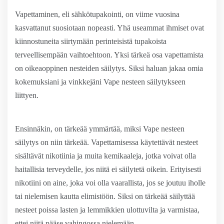
Vapettaminen, eli sähkötupakointi, on viime vuosina
kasvattanut suosiotaan nopeasti. Yhä useammat ihmiset ovat
kiinnostuneita siirtymään perinteisistä tupakoista
terveellisempään vaihtoehtoon. Yksi tärkeä osa vapettamista
on oikeaoppinen nesteiden säilytys. Siksi haluan jakaa omia
kokemuksiani ja vinkkejäni Vape nesteen säilytykseen
liittyen.
Ensinnäkin, on tärkeää ymmärtää, miksi Vape nesteen
säilytys on niin tärkeää. Vapettamisessa käytettävät nesteet
sisältävät nikotiinia ja muita kemikaaleja, jotka voivat olla
haitallisia terveydelle, jos niitä ei säilytetä oikein. Erityisesti
nikotiini on aine, joka voi olla vaarallista, jos se joutuu iholle
tai nielemisen kautta elimistöön. Siksi on tärkeää säilyttää
nesteet poissa lasten ja lemmikkien ulottuvilta ja varmistaa,
ettei niitä pääse vahingossa nielemään.