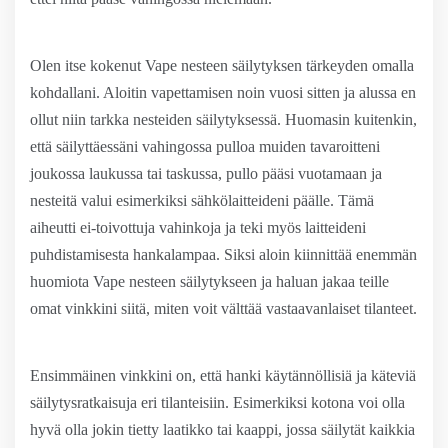
Olen itse kokenut Vape nesteen säilytyksen tärkeyden omalla
kohdallani. Aloitin vapettamisen noin vuosi sitten ja alussa en
ollut niin tarkka nesteiden säilytyksessä. Huomasin kuitenkin,
että säilyttäessäni vahingossa pulloa muiden tavaroitteni
joukossa laukussa tai taskussa, pullo pääsi vuotamaan ja
nesteitä valui esimerkiksi sähkölaitteideni päälle. Tämä
aiheutti ei-toivottuja vahinkoja ja teki myös laitteideni
puhdistamisesta hankalampaa. Siksi aloin kiinnittää enemmän
huomiota Vape nesteen säilytykseen ja haluan jakaa teille
omat vinkkini siitä, miten voit välttää vastaavanlaiset tilanteet.
Ensimmäinen vinkkini on, että hanki käytännöllisiä ja käteviä
säilytysratkaisuja eri tilanteisiin. Esimerkiksi kotona voi olla
hyvä olla jokin tietty laatikko tai kaappi, jossa säilytät kaikkia