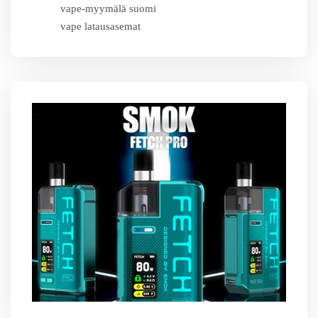
vape-myymälä suomi
vape latausasemat