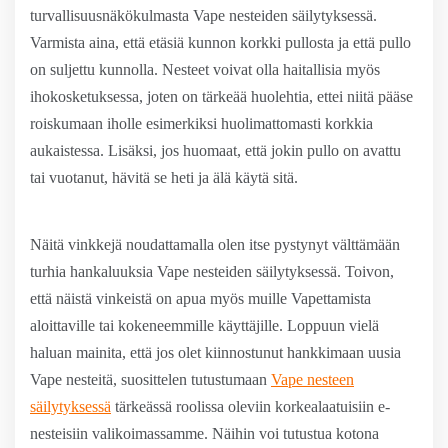
turvallisuusnäkökulmasta Vape nesteiden säilytyksessä.
Varmista aina, että etäsiä kunnon korkki pullosta ja että pullo
on suljettu kunnolla. Nesteet voivat olla haitallisia myös
ihokosketuksessa, joten on tärkeää huolehtia, ettei niitä pääse
roiskumaan iholle esimerkiksi huolimattomasti korkkia
aukaistessa. Lisäksi, jos huomaat, että jokin pullo on avattu
tai vuotanut, hävitä se heti ja älä käytä sitä.
Näitä vinkkejä noudattamalla olen itse pystynyt välttämään
turhia hankaluuksia Vape nesteiden säilytyksessä. Toivon,
että näistä vinkeistä on apua myös muille Vapettamista
aloittaville tai kokeneemmille käyttäjille. Loppuun vielä
haluan mainita, että jos olet kiinnostunut hankkimaan uusia
Vape nesteitä, suosittelen tutustumaan
Vape nesteen
säilytyksessä
tärkeässä roolissa oleviin korkealaatuisiin e-
nesteisiin valikoimassamme. Näihin voi tutustua kotona