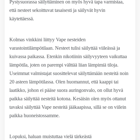
Pystysuorassa säilyttäminen on myös hyvä tapa varmistaa,
että nesteet sekoittuvat tasaisesti ja säilyvät hyvin
käytettäessä.
Kolmas vinkkini liittyy Vape nesteiden
varastointilämpötilaan. Nesteet tulisi säilyttää viileässä ja
kuivassa paikassa. Etenkin nikotiinin säilyvyyteen vaikuttaa
lämpötila, joten on parempi välttää liian lämpimiä tiloja.
Useimmat valmistajat suosittelevat säilyttämään nesteitä noin
20 asteen lämpötilassa. Olen huomannut, että kaappi tai
laatikko, johon ei pääse suora auringonvalo, on ollut hyvä
paikka säilyttää nesteitä kotona. Kesäisin olen myös ottanut
tavaksi säilyttää Vape nesteitä jääkaapissa, sillä se on viilein
paikka huoneistossamme.
Lopuksi, haluan muistuttaa vielä tärkeästä