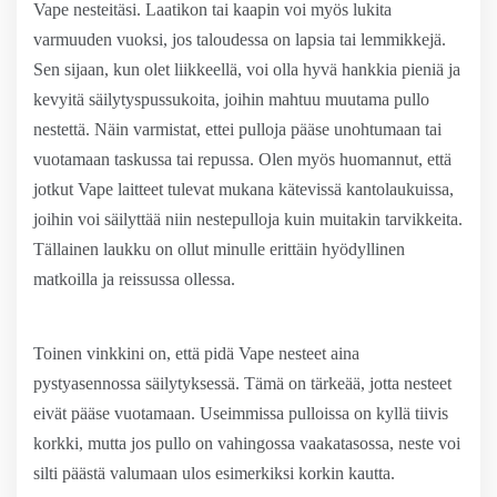
Vape nesteitäsi. Laatikon tai kaapin voi myös lukita
varmuuden vuoksi, jos taloudessa on lapsia tai lemmikkejä.
Sen sijaan, kun olet liikkeellä, voi olla hyvä hankkia pieniä ja
kevyitä säilytyspussukoita, joihin mahtuu muutama pullo
nestettä. Näin varmistat, ettei pulloja pääse unohtumaan tai
vuotamaan taskussa tai repussa. Olen myös huomannut, että
jotkut Vape laitteet tulevat mukana kätevissä kantolaukuissa,
joihin voi säilyttää niin nestepulloja kuin muitakin tarvikkeita.
Tällainen laukku on ollut minulle erittäin hyödyllinen
matkoilla ja reissussa ollessa.
Toinen vinkkini on, että pidä Vape nesteet aina
pystyasennossa säilytyksessä. Tämä on tärkeää, jotta nesteet
eivät pääse vuotamaan. Useimmissa pulloissa on kyllä tiivis
korkki, mutta jos pullo on vahingossa vaakatasossa, neste voi
silti päästä valumaan ulos esimerkiksi korkin kautta.