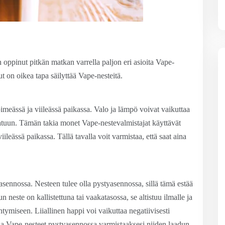
n oppinut pitkän matkan varrella paljon eri asioita Vape-
ut on oikea tapa säilyttää Vape-nesteitä.
pimeässä ja viileässä paikassa. Valo ja lämpö voivat vaikuttaa
laatuun. Tämän takia monet Vape-nestevalmistajat käyttävät
iileässä paikassa. Tällä tavalla voit varmistaa, että saat aina
 asennossa. Nesteen tulee olla pystyasennossa, sillä tämä estää
neste on kallistettuna tai vaakatasossa, se altistuu ilmalle ja
tymiseen. Liiallinen happi voi vaikuttaa negatiivisesti
ina Vape-nesteet pystyasennossa varmistaaksesi niiden laadun