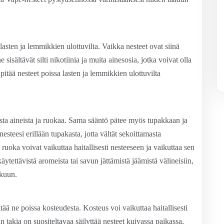
asten ja lemmikkien ulottuvilta. Vaikka nesteet ovat siinä
ne sisältävät silti nikotiinia ja muita ainesosia, jotka voivat olla
ä pitää nesteet poissa lasten ja lemmikkien ulottuvilta
uista aineista ja ruokaa. Sama sääntö pätee myös tupakkaan ja
esteesi erillään tupakasta, jotta vältät sekoittamasta
ruoka voivat vaikuttaa haitallisesti nesteeseen ja vaikuttaa sen
ytettävistä aromeista tai savun jättämistä jäämistä välineisiin,
akuun.
tää ne poissa kosteudesta. Kosteus voi vaikuttaa haitallisesti
takia on suositeltavaa säilyttää nesteet kuivassa paikassa,