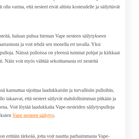
olla varma, että nesteet eivät altistu kosteudelle ja säilyttävät
esteitä, haluan puhua hieman Vape nesteen säilytykseen
arrastusta ja voit tehdä sen monella eri tavalla. Yksi
spulloja. Näissä pulloissa on yleensä tummat pohjat ja kirkkaat
sti. Näin voit myös välttää sekoittamasta eri nesteitä
ä kannattaa sijoittaa laadukkaisiin ja turvallisiin pulloihin,
ullo takaavat, että nesteet säilyvät mahdollisimman pitkään ja
ena. Voit löytää laadukkaita Vape-nesteiden säilytyspulloja
, kuten
Vape nesteen säilytys
.
on erittäin tärkeää, jotta voit nauttia parhaimmasta Vape-