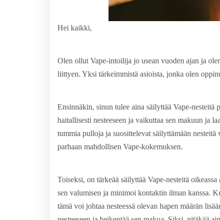
Hei kaikki,
Olen ollut Vape-intoilija jo usean vuoden ajan ja ole
liittyen. Yksi tärkeimmistä asioista, jonka olen oppin
Ensinnäkin, sinun tulee aina säilyttää Vape-nesteitä 
haitallisesti nesteeseen ja vaikuttaa sen makuun ja 
tummia pulloja ja suosittelevat säilyttämään nesteitä v
parhaan mahdollisen Vape-kokemuksen.
Toiseksi, on tärkeää säilyttää Vape-nesteitä oikeassa
sen valumisen ja minimoi kontaktin ilman kanssa. Kun 
tämä voi johtaa nesteessä olevan hapen määrän lisään
nesteeseen ja heikentää sen makua. Siksi, pitäkää a