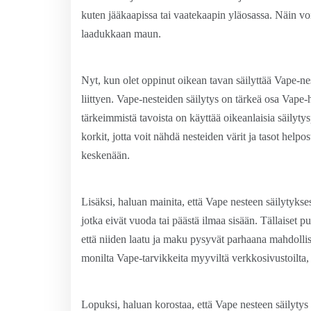
kuten jääkaapissa tai vaatekaapin yläosassa. Näin voit 
laadukkaan maun.
Nyt, kun olet oppinut oikean tavan säilyttää Vape-n
liittyen. Vape-nesteiden säilytys on tärkeä osa Vape-h
tärkeimmistä tavoista on käyttää oikeanlaisia säilyty
korkit, jotta voit nähdä nesteiden värit ja tasot helpo
keskenään.
Lisäksi, haluan mainita, että Vape nesteen säilytyksess
jotka eivät vuoda tai päästä ilmaa sisään. Tällaiset p
että niiden laatu ja maku pysyvät parhaana mahdollis
monilta Vape-tarvikkeita myyviltä verkkosivustoilta
Lopuksi, haluan korostaa, että Vape nesteen säilytys 