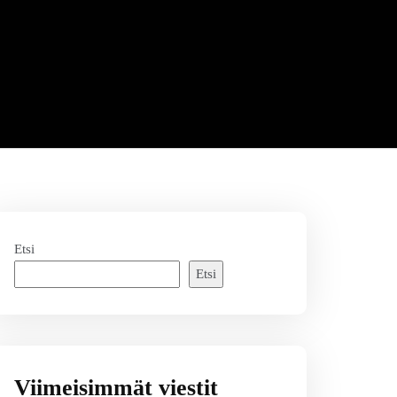
Etsi
Etsi
Viimeisimmät viestit