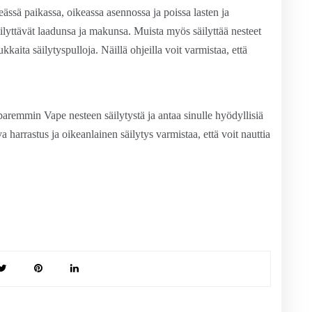
eässä paikassa, oikeassa asennossa ja poissa lasten ja
säilyttävät laadunsa ja makunsa. Muista myös säilyttää nesteet
ukkaita säilytyspulloja. Näillä ohjeilla voit varmistaa, että
aremmin Vape nesteen säilytystä ja antaa sinulle hyödyllisiä
harrastus ja oikeanlainen säilytys varmistaa, että voit nauttia