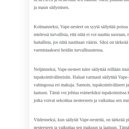
ja maun säilymisen.
Kolmanneksi, Vape-nesteet on syytä säilyttää poissa l
mielessä turvallisia, että niitä ei voi nauttia suoraan, 
haitallisia, jos niitä nautitaan väärin. Siksi on tärkeä
varmistaaksesi heidän turvallisuutensa.
Neljänneksi, Vape-nesteet tulee säilyttää erillään m
tupakointivälineisiin. Haluat varmasti säilyttää Vape-n
vahingossa eri makuja. Samoin, tupakointivälineet ja 
laatuun. Tämä voi johtua esimerkiksi tupakoinnissa kä
jotka voivat sekoittua nesteeseen ja vaikuttaa sen m
Viidenneksi, kun säilytät Vape-nesteitä, on tärkeää pi
nesteeseen ja vaikuttaa sen makuun ja laatuun. Tämän 