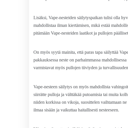
Lisäksi, Vape-nesteiden säilytyspaikan tulisi olla hy
mahdollistaa ilman kiertämisen, mikä estää mahdollise
pitämään Vape-nesteiden laatikot ja pullojen päälliset
On myös syytä mainita, että paras tapa säilyttää Vap
pakkauksessa neste on parhaimmassa mahdollisessa tilas
varmistavat myös pullojen tiiviyden ja turvallisuuden
Vape-nesteen säilytys on myös mahdollista vahingoitt
siirrätte pulloja ja välttäkää putoamisia tai muita kolh
niiden korkissa on vikoja, suosittelen vaihtamaan ne uu
ilmaa sisään ja vaikuttaa haitallisesti nesteeseen.