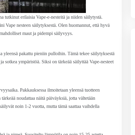
tutkinut erilaisia Vape-e-nesteitä ja niiden säilytystä.
i Vape nesteen säilytyksestä. Olen huomannut, että hyvä
t mahdolliset maut ja pidempi säilyvyys.
ja yleensä pakattu pieniin pulloihin. Tämä tekee säilytyksestä
 ja sotkea ympäristöä. Siksi on tärkeää säilyttää Vape-nesteet
yvyysaika. Pakkauksessa ilmoitetaan yleensä tuotteen
tärkeää noudattaa näitä päiväyksiä, jotta vältetään
säilyvät noin 1-2 vuotta, mutta tämä saattaa vaihdella
leä ja pimeä. Suositeltu lämpötila on noin 15-25 astetta.