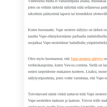
Viimeisenä mutta ei vähäisimpänä asiana, muistakaa m
joten on erittäin tärkeää säilyttää niitä sellaisessa pa
nikotiinin päätymistä lapsesi tai lemmikkisi ulottuvill
Kuten huomaatte, Vape nesteen säilytys on tärkeä osa
nauttia Vape-elämyksestänne parhaalla mahdollisella 
suojatkaa Vape-nesteitänne haitallisilta ympäristötekij
Olen myös huomannut, että
Vape-nesteen säilytys
on
verkkokaupoista, kuten Vawoo.comista. Siellä on laaja
omien tarpeidenne mukaisen tuotteen. Lisäksi, mone
säilytysripustimia, joten voitte varmistaa, että Vape-
Toivottavasti nämä vinkit auttavat teitä Vape nesteen
Vape-nesteiden makuun ja laatuun. Toivon teille mak
vinkit myös muille Vape-nesteiden käyttäjille, jotta 