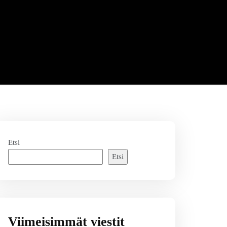
Etsi
Etsi
Viimeisimmät viestit