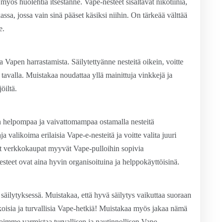
yös huolehtia itsestänne. Vape-nesteet sisältävät nikotiinia,
ikassa, jossa vain sinä pääset käsiksi niihin. On tärkeää välttää
e.
 Vapen harrastamista. Säilytettyänne nesteitä oikein, voitte
tavalla. Muistakaa noudattaa yllä mainittuja vinkkejä ja
öiltä.
 helpompaa ja vaivattomampaa ostamalla nesteitä
 valikoima erilaisia Vape-e-nesteitä ja voitte valita juuri
t verkkokaupat myyvät Vape-pulloihin sopivia
nesteet ovat aina hyvin organisoituina ja helppokäyttöisinä.
 säilytyksessä. Muistakaa, että hyvä säilytys vaikuttaa suoraan
oisia ja turvallisia Vape-hetkiä! Muistakaa myös jakaa nämä
voimme varmistaa turvallisen ja nautinnollisen Vape-