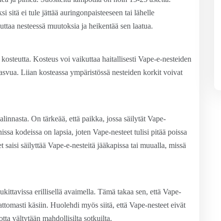
 sitä ei tule jättää auringonpaisteeseen tai lähelle
uttaa nesteessä muutoksia ja heikentää sen laatua.
kosteutta. Kosteus voi vaikuttaa haitallisesti Vape-e-nesteiden
asvua. Liian kosteassa ympäristössä nesteiden korkit voivat
innasta. On tärkeää, että paikka, jossa säilytät Vape-
onissa kodeissa on lapsia, joten Vape-nesteet tulisi pitää poissa
t saisi säilyttää Vape-e-nesteitä jääkapissa tai muualla, missä
ukittavissa erillisellä avaimella. Tämä takaa sen, että Vape-
attomasti käsiin. Huolehdi myös siitä, että Vape-nesteet eivät
jotta vältytään mahdollisilta sotkuilta.