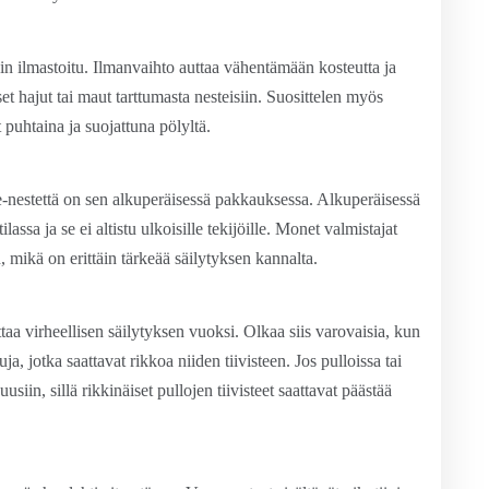
vin ilmastoitu. Ilmanvaihto auttaa vähentämään kosteutta ja
t hajut tai maut tarttumasta nesteisiin. Suosittelen myös
 puhtaina ja suojattuna pölyltä.
e-nestettä on sen alkuperäisessä pakkauksessa. Alkuperäisessä
sa ja se ei altistu ulkoisille tekijöille. Monet valmistajat
, mikä on erittäin tärkeää säilytyksen kannalta.
aa virheellisen säilytyksen vuoksi. Olkaa siis varovaisia, kun
uja, jotka saattavat rikkoa niiden tiivisteen. Jos pulloissa tai
siin, sillä rikkinäiset pullojen tiivisteet saattavat päästää