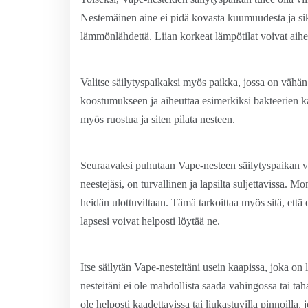
Nestemäinen aine ei pidä kovasta kuumuudesta ja siksi
lämmönlähdettä. Liian korkeat lämpötilat voivat aihe
Valitse säilytyspaikaksi myös paikka, jossa on vähän 
koostumukseen ja aiheuttaa esimerkiksi bakteerien k
myös ruostua ja siten pilata nesteen.
Seuraavaksi puhutaan Vape-nesteen säilytyspaikan val
neestejäsi, on turvallinen ja lapsilta suljettavissa. M
heidän ulottuviltaan. Tämä tarkoittaa myös sitä, että e
lapsesi voivat helposti löytää ne.
Itse säilytän Vape-nesteitäni usein kaapissa, joka on l
nesteitäni ei ole mahdollista saada vahingossa tai tah
ole helposti kaadettavissa tai liukastuvilla pinnoilla, 