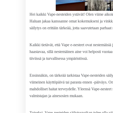
Hei kaikki Vape-nesteiden ystävät! Olen viime aikoina 
Haluan jakaa kanssanne omat kokemukseni ja vinkkin
säilytys on erittäin tärkeää, jotta saavutetaan parhaa
Kaikki tietävät, että Vape e-nesteet ovat nestemäisiä 
haastavaa, sillä nestemäinen aine voi helposti vuotaa
tiiviissä ja turvallisessa ympäristössä.
Ensinnäkin, on tärkeää tarkistaa Vape-nesteiden säil
viimeinen käyttöpäivä tai parasta ennen -päiväys. On 
mahdolliset haitat terveydelle. Yleensä Vape-nesteet 
valmistajan ja ainesosien mukaan.
Toiseksi, Vape-nesteiden säilytyspaikan tulee olla vii