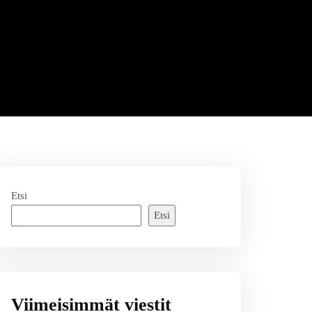
Etsi
Etsi
Viimeisimmät viestit