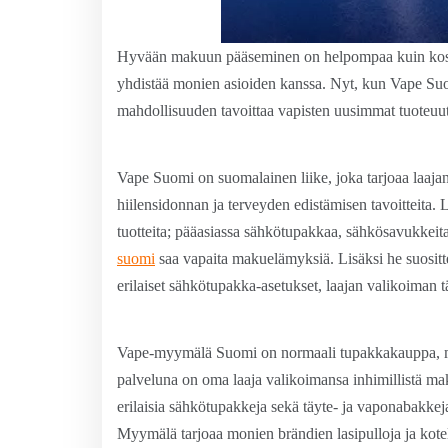
Hyvään makuun pääseminen on helpompaa kuin koska
yhdistää monien asioiden kanssa. Nyt, kun Vape Suomi
mahdollisuuden tavoittaa vapisten uusimmat tuoteuut
Vape Suomi on suomalainen liike, joka tarjoaa laajan
hiilensidonnan ja terveyden edistämisen tavoitteita. 
tuotteita; pääasiassa sähkötupakkaa, sähkösavukkeita
suomi
saa vapaita makuelämyksiä. Lisäksi he suosittel
erilaiset sähkötupakka-asetukset, laajan valikoiman tä
Vape-myymälä Suomi on normaali tupakkakauppa, mut
palveluna on oma laaja valikoimansa inhimillistä mak
erilaisia sähkötupakkeja sekä täyte- ja vaponabakkeja,
Myymälä tarjoaa monien brändien lasipulloja ja kotel