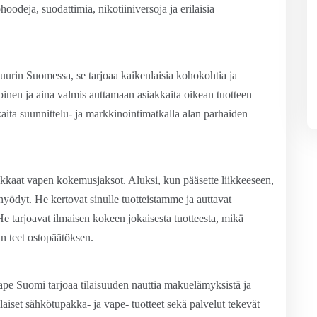
hoodeja, suodattimia, nikotiiniversoja ja erilaisia
suurin Suomessa, se tarjoaa kaikenlaisia kohokohtia ja
inen ja aina valmis auttamaan asiakkaita oikean tuotteen
aita suunnittelu- ja markkinointimatkalla alan parhaiden
kaat vapen kokemusjaksot. Aluksi, kun pääsette liikkeeseen,
yödyt. He kertovat sinulle tuotteistamme ja auttavat
 He tarjoavat ilmaisen kokeen jokaisesta tuotteesta, mikä
n teet ostopäätöksen.
ape Suomi tarjoaa tilaisuuden nauttia makuelämyksistä ja
rilaiset sähkötupakka- ja vape- tuotteet sekä palvelut tekevät