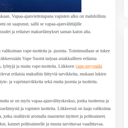
an. Vapaa-ajanviettotapana vapisten alku on mahdollista
 on saapunut, sallii se vapaa-ajanvälittäjille
uudet ja erilaiset makuelämykset saman katon alta.
 valikoiman vape-tuotteita ja -juomia. Toiminnallaan se tukee
Liikkeessään Vape Suomi tarjoaa asiakkailleen erilaisia
, lyhtyjä ja muita vape-tuotteita. Liikkeen
vape-myymälä
evat erilaisia makuihin liittyviä tarvikkeita, mukaan lukien
yte- ja vapristarvikkeita sekä muita juomia ja tuotteita.
ta se on myös vapaa-ajanvälityskeskus, jonka tuotteena ja
uelämystä ja vapisten tuotteita. Liikkeessä on laaja valikoima
 jotka sisältävät aromalla maustetut täytteet ja polttoaineet.
on, kannet polttoaineelle ja muuta tarvittavaa vaadittavaa.