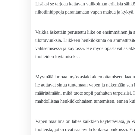
Lisäksi se tarjoaa kattavan valikoiman erilaisia sähkö
nikotiinitippoja parantamaan vapen makua ja kykyä.
Vaikka äskettäin perustettu liike on ensimmäinen ja 
ulottuvuuksia. Liikkeen henkilökunta on ammattitaito
valitsemisessa ja käytössä. He myös opastavat asiakk
tuotteiden löytämiseksi.
Myymälä tarjoaa myös asiakkaiden ottamiseen laaduk
he auttavat sinua tuntemaan vapen ja näkemään sen h
määrittämään, mikä tuote sopii parhaiten tarpeisiisi.
mahdollistaa henkilökohtaisen tuntemisen, ennen kui
Vapen maailma on lähes kaikkien käytettävissä, ja V
tuotteista, jotka ovat saatavilla kaikissa paikoissa. E