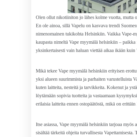
Olen ollut nikotiiniton jo lähes kolme vuotta, mutta
En ole ainoa, sillä Vapelu on kasvava trendi Suome
nimenomainen tukikohta Helsinkiin. Vaikka Vape-myym
kaupasta nimeltä Vape myymälä helsinkiin – paikka m
yksinkertaisesti vain haluan viettää aikaa ikään kuin
Mikä tekee Vape myymälä helsinkiin erityisen erott
yksi alueen suurimmista ja parhaiten varustelluista 
kuten laitteita, nesteitä ja tarvikkeita. Kokenut ja y
löytämään sopivia tuotteita ja vastaamaan kysymyks
erilaisia laitteita ennen ostopäätöstä, mikä on erittäin 
Itse asiassa, Vape myymälä helsinkiin tarjoaa myös al
sisältää tärkeitä ohjeita turvallisesta Vapettamisesta.