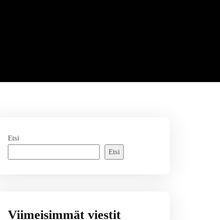
Etsi
Etsi
Viimeisimmät viestit