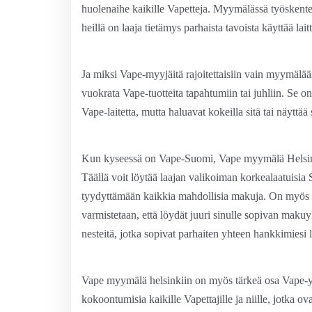
huolenaihe kaikille Vapetteja. Myymälässä työskentel
heillä on laaja tietämys parhaista tavoista käyttää laitt
Ja miksi Vape-myyjäitä rajoitettaisiin vain myymäl
vuokrata Vape-tuotteita tapahtumiin tai juhliin. Se on
Vape-laitetta, mutta haluavat kokeilla sitä tai näyttää s
Kun kyseessä on Vape-Suomi, Vape myymälä Helsin
Täällä voit löytää laajan valikoiman korkealaatuisia 
tyydyttämään kaikkia mahdollisia makuja. On myös mah
varmistetaan, että löydät juuri sinulle sopivan mak
nesteitä, jotka sopivat parhaiten yhteen hankkimiesi l
Vape myymälä helsinkiin on myös tärkeä osa Vape-yht
kokoontumisia kaikille Vapettajille ja niille, jotka