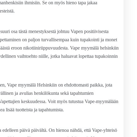
amanhenkisiin ihmisiin. Se on myös hieno tapa jakaa
steistä.
uuri osa tästä menestyksestä johtuu Vapen positiivisesta
pettaminen on paljon turvallisempaa kuin tupakointi ja monet
äästä eroon nikotiiniriippuvuudesta. Vape myymälä helsinkiin
dellinen vaihtoehto niille, jotka haluavat lopettaa tupakoinnin
misen, Vape myymälä Helsinkiin on ehdottomasti paikka, jota
tävällinen ja avulias henkilökunta sekä tapahtumien
un Vapettajien keskuudessa. Voit myös tutustua Vape-myymälään
ea lisää tuotteista ja tapahtumista.
 edelleen päivä päivältä. On hienoa nähdä, että Vape-yhteisö