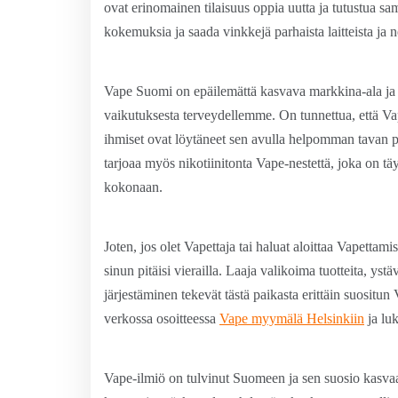
ovat erinomainen tilaisuus oppia uutta ja tutustua s
kokemuksia ja saada vinkkejä parhaista laitteista ja ne
Vape Suomi on epäilemättä kasvava markkina-ala ja s
vaikutuksesta terveydellemme. On tunnettua, että Va
ihmiset ovat löytäneet sen avulla helpomman tavan p
tarjoaa myös nikotiinitonta Vape-nestettä, joka on täy
kokonaan.
Joten, jos olet Vapettaja tai haluat aloittaa Vapetta
sinun pitäisi vierailla. Laaja valikoima tuotteita, ys
järjestäminen tekevät tästä paikasta erittäin suosit
verkossa osoitteessa
Vape myymälä Helsinkiin
ja luk
Vape-ilmiö on tulvinut Suomeen ja sen suosio kasvaa