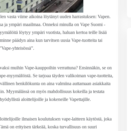
 olen vasta viime aikoina löytänyt uuden harrastuksen: Vapen.
ssa ja ympäri maailmaa. Onneksi minulla on Vape Suomi -
älöitä löytyy ympäri vuotista, haluan kertoa teille lisää
inne päädyn aina kun tarvitsen uusia Vape-tuotteita tai
 ”Vape-yhteisössä”.
uvaksi muihin Vape-kauppoihin verrattuna? Ensinnäkin, se on
Vape-myymälöistä. Se tarjoaa täyden valikoiman vape-tuotteita,
stävällinen henkilökunta on aina valmiina auttamaan asiakkaita
iin. Myymälässä on myös mahdollisuus kokeilla ja testata
hyödyllistä aloittelijoille ja kokeneille Vapettajille.
oittelijoille ilmaisen koulutuksen vape-laitteen käytöstä, joka
 Tämä on erityisen tärkeää, koska turvallisuus on suuri