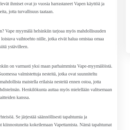
evät ihmiset ovat jo vuosia harrastaneet Vapen käyttöä ja
eita, jotta turvallisuus taataan.
ään? Vape myymälä helsinkiin tarjoaa myös mahdollisuuden
 loistava vaihtoehto niille, jotka eivät halua omistaa omaa
iitä ystävilleen.
kiin on varmasti yksi maan parhaimmista Vape-myymälöistä.
Suomessa valmistettuja nesteitä, jotka ovat suunniteltu
dollista maistella erilaisia nesteitä ennen ostoa, jotta
uyhdistelmän. Henkilökunta auttaa myös mielellään valitsemaan
aitteiden kanssa.
eisöä. Se järjestää säännöllisesti tapahtumia ja
 ovat kiinnostuneita kokeilemaan Vapettamista. Nämä tapahtumat