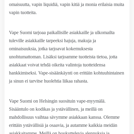
omaisuutta, vapin liquidiä, vapin kitiä ja monia erilaisia muita
vapin tuotteita.
Vape Suomi tarjoaa paikallisille asiakkaille ja ulkomailta
tuleville asiakkaille tarpeeksi hajuja, makuja ja
ominaisuuksia, jotka tarjoavat kokemuksesta
unohtumattoman. Lisäksi tarjoamme tuotteista tietoa, jotta
asiakkaat voivat tehdä oikeita valintoja tuotteidensa
hankkimiseksi. Vape-sisäänkäynti on erittäin kohtuuhintainen
ja sinun ei tarvitse huolehtia liikaa rahasta.
Vape Suomi on Helsingin suosituin vape-myymälä.
Sisääntulo on kodikas ja ystävällinen, ja meillä on
mahdollisuus vaihtaa sävymme asiakkaan kanssa. Olemme
erittäin ystävällisiä ja osaavia, ja autamme kaikkia meidän
asiakkaitamme. Meillä on houkuttelevia alennuksia ja