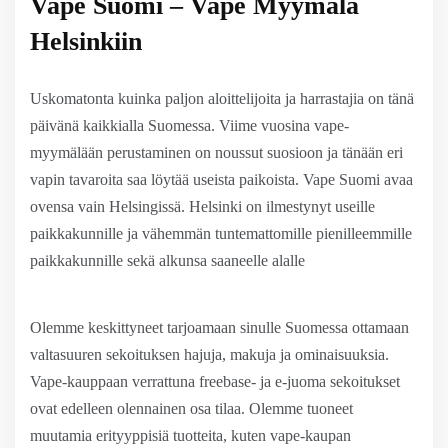
Vape Suomi – Vape Myymälä
Helsinkiin
Uskomatonta kuinka paljon aloittelijoita ja harrastajia on tänä
päivänä kaikkialla Suomessa. Viime vuosina vape-
myymälään perustaminen on noussut suosioon ja tänään eri
vapin tavaroita saa löytää useista paikoista. Vape Suomi avaa
ovensa vain Helsingissä. Helsinki on ilmestynyt useille
paikkakunnille ja vähemmän tuntemattomille pienilleemmille
paikkakunnille sekä alkunsa saaneelle alalle
Olemme keskittyneet tarjoamaan sinulle Suomessa ottamaan
valtasuuren sekoituksen hajuja, makuja ja ominaisuuksia.
Vape-kauppaan verrattuna freebase- ja e-juoma sekoitukset
ovat edelleen olennainen osa tilaa. Olemme tuoneet
muutamia erityyppisiä tuotteita, kuten vape-kaupan