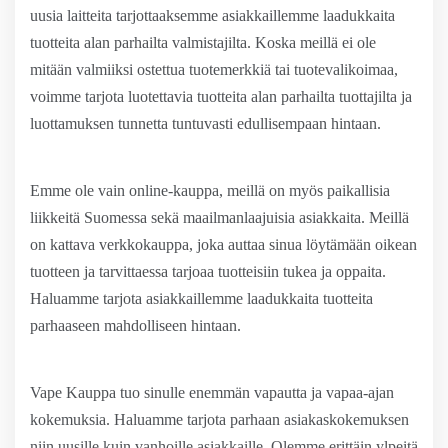
uusia laitteita tarjottaaksemme asiakkaillemme laadukkaita
tuotteita alan parhailta valmistajilta. Koska meillä ei ole
mitään valmiiksi ostettua tuotemerkkiä tai tuotevalikoimaa,
voimme tarjota luotettavia tuotteita alan parhailta tuottajilta ja
luottamuksen tunnetta tuntuvasti edullisempaan hintaan.
Emme ole vain online-kauppa, meillä on myös paikallisia
liikkeitä Suomessa sekä maailmanlaajuisia asiakkaita. Meillä
on kattava verkkokauppa, joka auttaa sinua löytämään oikean
tuotteen ja tarvittaessa tarjoaa tuotteisiin tukea ja oppaita.
Haluamme tarjota asiakkaillemme laadukkaita tuotteita
parhaaseen mahdolliseen hintaan.
Vape Kauppa tuo sinulle enemmän vapautta ja vapaa-ajan
kokemuksia. Haluamme tarjota parhaan asiakaskokemuksen
niin uusille kuin vanhoille asiakkaille. Olemme erittäin ylpeitä