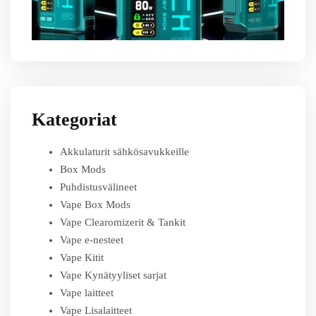
Kategoriat
Akkulaturit sähkösavukkeille
Box Mods
Puhdistusvälineet
Vape Box Mods
Vape Clearomizerit & Tankit
Vape e-nesteet
Vape Kitit
Vape Kynätyyliset sarjat
Vape laitteet
Vape Lisalaitteet