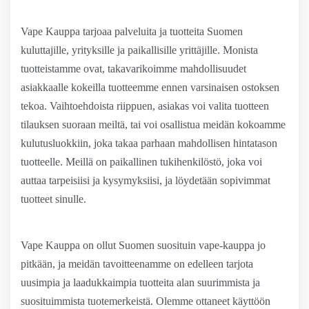
Vape Kauppa tarjoaa palveluita ja tuotteita Suomen
kuluttajille, yrityksille ja paikallisille yrittäjille. Monista
tuotteistamme ovat, takavarikoimme mahdollisuudet
asiakkaalle kokeilla tuotteemme ennen varsinaisen ostoksen
tekoa. Vaihtoehdoista riippuen, asiakas voi valita tuotteen
tilauksen suoraan meiltä, tai voi osallistua meidän kokoamme
kulutusluokkiin, joka takaa parhaan mahdollisen hintatason
tuotteelle. Meillä on paikallinen tukihenkilöstö, joka voi
auttaa tarpeisiisi ja kysymyksiisi, ja löydetään sopivimmat
tuotteet sinulle.
Vape Kauppa on ollut Suomen suosituin vape-kauppa jo
pitkään, ja meidän tavoitteenamme on edelleen tarjota
uusimpia ja laadukkaimpia tuotteita alan suurimmista ja
suosituimmista tuotemerkeistä. Olemme ottaneet käyttöön