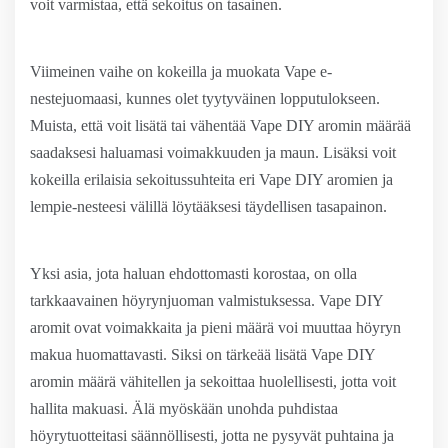
voit varmistaa, että sekoitus on tasainen.
Viimeinen vaihe on kokeilla ja muokata Vape e-
nestejuomaasi, kunnes olet tyytyväinen lopputulokseen.
Muista, että voit lisätä tai vähentää Vape DIY aromin määrää
saadaksesi haluamasi voimakkuuden ja maun. Lisäksi voit
kokeilla erilaisia ​​sekoitussuhteita eri Vape DIY aromien ja
lempie-nesteesi välillä löytääksesi täydellisen tasapainon.
Yksi asia, jota haluan ehdottomasti korostaa, on olla
tarkkaavainen höyrynjuoman valmistuksessa. Vape DIY
aromit ovat voimakkaita ja pieni määrä voi muuttaa höyryn
makua huomattavasti. Siksi on tärkeää lisätä Vape DIY
aromin määrä vähitellen ja sekoittaa huolellisesti, jotta voit
hallita makuasi. Älä myöskään unohda puhdistaa
höyrytuotteitasi säännöllisesti, jotta ne pysyvät puhtaina ja