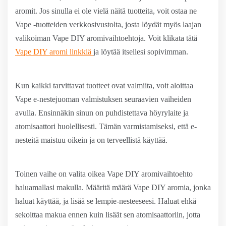
aromit. Jos sinulla ei ole vielä näitä tuotteita, voit ostaa ne
Vape -tuotteiden verkkosivustolta, josta löydät myös laajan
valikoiman Vape DIY aromivaihtoehtoja. Voit klikata tätä
Vape DIY aromi linkkiä
ja löytää itsellesi sopivimman.
Kun kaikki tarvittavat tuotteet ovat valmiita, voit aloittaa
Vape e-nestejuoman valmistuksen seuraavien vaiheiden
avulla. Ensinnäkin sinun on puhdistettava höyrylaite ja
atomisaattori huolellisesti. Tämän varmistamiseksi, että e-
nesteitä maistuu oikein ja on terveellistä käyttää.
Toinen vaihe on valita oikea Vape DIY aromivaihtoehto
haluamallasi makulla. Määritä määrä Vape DIY aromia, jonka
haluat käyttää, ja lisää se lempie-nesteeseesi. Haluat ehkä
sekoittaa makua ennen kuin lisäät sen atomisaattoriin, jotta