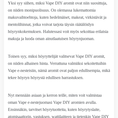
Yksi syy siihen, miksi Vape DIY aromit ovat niin suosittuja,
on niiden monipuolisuus. On olemassa lukemattomia
makuvaihtoehtoja, kuten hedelmäiset, makeat, virkistävät ja
mentolihinnat, jotka voivat tarjota täysin räätälöidyn
höyrynkokemuksen. Halutessasi voit myös sekoittaa erilaisia ​​
makuja ja luoda oman ainutlaatuisen höyrynjuoman.
Toinen syy, miksi höyryttelijät valitsevat Vape DIY aromit,
on niiden alhainen hinta. Verrattuna valmiiksi sekoitettuihin
Vape e-nesteisiin, nämä aromit ovat paljon edullisempia, mikä
tekee höyryn höyrystä edullisen harrastuksen.
Nyt mennään asiaan ja kerron teille, miten voit valmistaa
oman Vape e-nestejuomasi Vape DIY aromien avulla.
Ensinnäkin, tarvitset höyrytuotteita, kuten höyrytyslaite,
atomisaattorin, vastuksen, wattilaitteen ja tietenkin Vape DIY