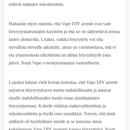
estävät makujen sekoittumista.
Haluaisin myös mainita, että Vape DIY aromit ovat vain
höyrytysharrastajien käyttöön ja että ne on säilytettävä poissa
lasten ulottuvilta. Lisäksi, vaikka höyryttely voi olla
turvallista terveille aikuisille, sinun on varmistettava, että et
ota yliannostusta nikotiinista tai altista höyryttelylle joka
päivä. Nauti Vape e-nestejuomastasi vastuullisesti.
Lopuksi haluan vielä kerran korostaa, että Vape DIY aromit
tarjoavat höyrystykseen monta mahdollisuutta ja antavat
sinulle mahdollisuuden luoda oman ainutlaatuisen
höyrynjuomasi. Kokeile erilaisia ​​makuvaihtoehtoja ja
sekoitussuhteita ja löydä oma suosikkisi. Toivon, että tämä
artikkeli oli hyödyllinen sinulle ja se innostaa sinua
kokeilemaan Vape DIY aromien kanssa höyryttelyä. Nauti