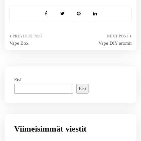
Artikkelien
Vape Box
Vape DIY aromit
selaus
Etsi
Etsi
Viimeisimmät viestit