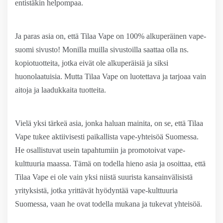
entistäkin helpompaa.
Ja paras asia on, että Tilaa Vape on 100% alkuperäinen vape-
suomi sivusto! Monilla muilla sivustoilla saattaa olla ns.
kopiotuotteita, jotka eivät ole alkuperäisiä ja siksi
huonolaatuisia. Mutta Tilaa Vape on luotettava ja tarjoaa vain
aitoja ja laadukkaita tuotteita.
Vielä yksi tärkeä asia, jonka haluan mainita, on se, että Tilaa
Vape tukee aktiivisesti paikallista vape-yhteisöä Suomessa.
He osallistuvat usein tapahtumiin ja promotoivat vape-
kulttuuria maassa. Tämä on todella hieno asia ja osoittaa, että
Tilaa Vape ei ole vain yksi niistä suurista kansainvälisistä
yrityksistä, jotka yrittävät hyödyntää vape-kulttuuria
Suomessa, vaan he ovat todella mukana ja tukevat yhteisöä.