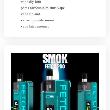
vape diy kitit
paras nikotiinipitoisuus vape
vape finland
vape-myymälä suomi
vape latausasemat