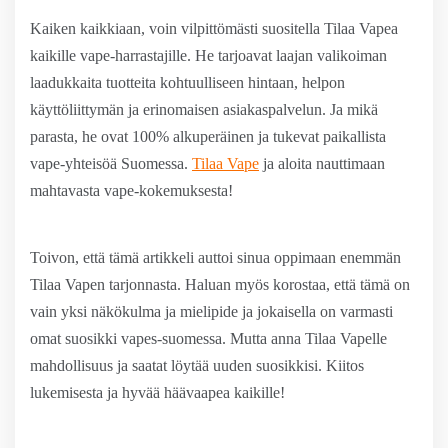
Kaiken kaikkiaan, voin vilpittömästi suositella Tilaa Vapea
kaikille vape-harrastajille. He tarjoavat laajan valikoiman
laadukkaita tuotteita kohtuulliseen hintaan, helpon
käyttöliittymän ja erinomaisen asiakaspalvelun. Ja mikä
parasta, he ovat 100% alkuperäinen ja tukevat paikallista
vape-yhteisöä Suomessa.
Tilaa Vape
ja aloita nauttimaan
mahtavasta vape-kokemuksesta!
Toivon, että tämä artikkeli auttoi sinua oppimaan enemmän
Tilaa Vapen tarjonnasta. Haluan myös korostaa, että tämä on
vain yksi näkökulma ja mielipide ja jokaisella on varmasti
omat suosikki vapes-suomessa. Mutta anna Tilaa Vapelle
mahdollisuus ja saatat löytää uuden suosikkisi. Kiitos
lukemisesta ja hyvää häävaapea kaikille!