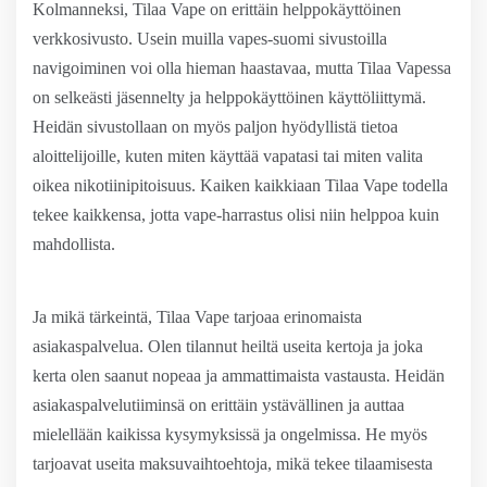
Kolmanneksi, Tilaa Vape on erittäin helppokäyttöinen
verkkosivusto. Usein muilla vapes-suomi sivustoilla
navigoiminen voi olla hieman haastavaa, mutta Tilaa Vapessa
on selkeästi jäsennelty ja helppokäyttöinen käyttöliittymä.
Heidän sivustollaan on myös paljon hyödyllistä tietoa
aloittelijoille, kuten miten käyttää vapatasi tai miten valita
oikea nikotiinipitoisuus. Kaiken kaikkiaan Tilaa Vape todella
tekee kaikkensa, jotta vape-harrastus olisi niin helppoa kuin
mahdollista.
Ja mikä tärkeintä, Tilaa Vape tarjoaa erinomaista
asiakaspalvelua. Olen tilannut heiltä useita kertoja ja joka
kerta olen saanut nopeaa ja ammattimaista vastausta. Heidän
asiakaspalvelutiiminsä on erittäin ystävällinen ja auttaa
mielellään kaikissa kysymyksissä ja ongelmissa. He myös
tarjoavat useita maksuvaihtoehtoja, mikä tekee tilaamisesta