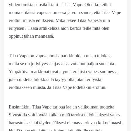
yhden omista suosikeistani – Tilaa Vape. Olen kokeillut
monia erilaisia vapes-suomessa ja voin sanoa, että Tilaa Vape
erottuu muista edukseen. Mikä tekee Tilaa Vapesta niin
erityisen? Tässä artikkelissa aion kertoa teille mitä olen
oppinut tähän mennessä.
Tilaa Vape on vape-suomi -markkinoiden uusin tulokas,
mutta se on jo lyhyessä ajassa saavuttanut paljon suosiota.
Ympäröivä markkinat ovat täynnä erilaisia vapes-suomessa,
joten uudella tulokkaalla täytyy olla jotain erityistä
erottuakseen muista. Ja Tilaa Vape todellakin erottuu.
Ensinnäkin, Tilaa Vape tarjoaa laajan valikoiman tuotteita.
Sivustolla voit löytää kaiken mitä tarvitset aloittaaksesi vape-
harrastuksesi tai täydentääksesi olemassa olevaa kokoelmaasi.
Heillä on useita laitteita, kuten aloittelijoille sopivia