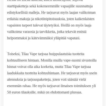
starttipaketteja sekä kokeneemmille vapaajille suunnattuja
edistyksellisiä malleja. He tarjoavat myös laajan valikoiman
erilaisia makuja ja nikotiinipitoisuuksia, joten kaikenlaisten
vapaisten tarpeet tulevat täytetyiksi. Heillä on myös laaja
valikoima varaosia ja tarvikkeita, jotka tekevät entistä
helpommaksi ja kätevämmäksi ylläpitää vapatasi.
Toiseksi, Tilaa Vape tarjoaa huippulaatuisia tuotteita
kohtuulliseen hintaan. Monilla muilla vape-suomi sivustoilla
hinnat voivat olla aika korkeita, mutta Tilaa Vape tarjoaa
laadukkaita tuotteita kohtuuhintaan. He tarjoavat myös usein
alennuksia ja tarjouspaketteja, joten voit säästää vielä
enemmän rahaa. He myös tarjoavat ilmaisen toimituksen yli
50 euron tilauksille, mikä on ehdottomasti plussaa.