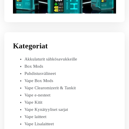
Kategoriat
Akkulaturit sähkösavukkeille
Box Mods
Puhdistusvälineet
Vape Box Mods
Vape Clearomizerit & Tankit
Vape e-nesteet
Vape Kitit
Vape Kynätyyliset sarjat
Vape laitteet
Vape Lisalaitteet