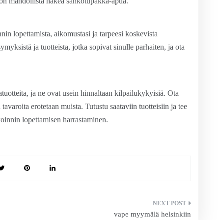
 on mahdollista hakea sähkötupakka-apua.
nnin lopettamista, aikomustasi ja tarpeesi koskevista
yksistä ja tuotteista, jotka sopivat sinulle parhaiten, ja ota
uotteita, ja ne ovat usein hinnaltaan kilpailukykyisiä. Ota
ä tavaroita erotetaan muista. Tutustu saataviin tuotteisiin ja tee
akoinnin lopettamisen harrastaminen.
vape myymälä helsinkiin