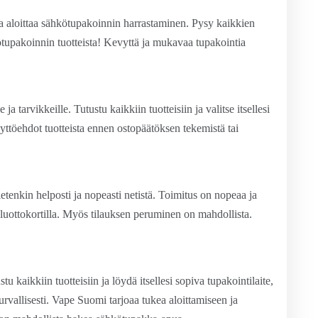
e ja aloittaa sähkötupakoinnin harrastaminen. Pysy kaikkien
ötupakoinnin tuotteista! Kevyttä ja mukavaa tupakointia
ja tarvikkeille. Tutustu kaikkiin tuotteisiin ja valitse itsellesi
äyttöehdot tuotteista ennen ostopäätöksen tekemistä tai
tietenkin helposti ja nopeasti netistä. Toimitus on nopeaa ja
luottokortilla. Myös tilauksen peruminen on mahdollista.
stu kaikkiin tuotteisiin ja löydä itsellesi sopiva tupakointilaite,
urvallisesti. Vape Suomi tarjoaa tukea aloittamiseen ja