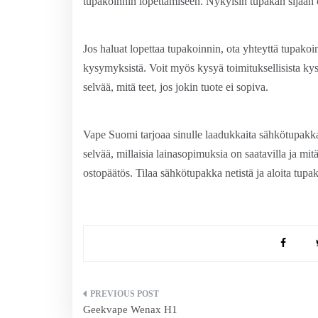
tupakoinnin lopettamiseen. Nykyisin tupakan sijaan
Jos haluat lopettaa tupakoinnin, ota yhteyttä tupakoi
kysymyksistä. Voit myös kysyä toimituksellisista kysym
selvää, mitä teet, jos jokin tuote ei sopiva.
Vape Suomi tarjoaa sinulle laadukkaita sähkötupakkat
selvää, millaisia ​​lainasopimuksia on saatavilla ja mit
ostopäätös. Tilaa sähkötupakka netistä ja aloita tup
Artikkelien
Geekvape Wenax H1