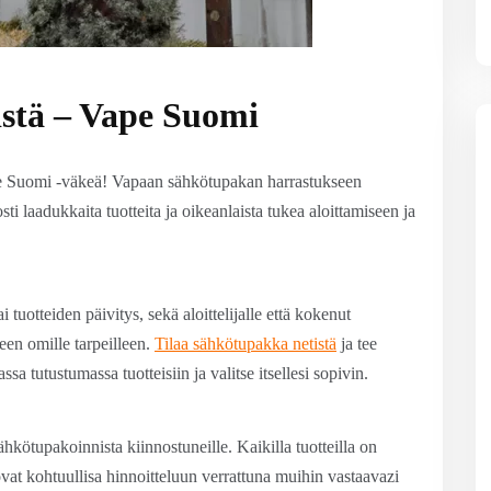
istä – Vape Suomi
pe Suomi -väkeä! Vapaan sähkötupakan harrastukseen
ti laadukkaita tuotteita ja oikeanlaista tukea aloittamiseen ja
tuotteiden päivitys, sekä aloittelijalle että kokenut
teen omille tarpeilleen.
Tilaa sähkötupakka netistä
ja tee
a tutustumassa tuotteisiin ja valitse itsellesi sopivin.
ähkötupakoinnista kiinnostuneille. Kaikilla tuotteilla on
ovat kohtuullisa hinnoitteluun verrattuna muihin vastaavazi