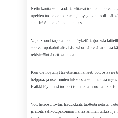
Netin kautta voit saada tarvittavat tuotteet liikkeell
upeiden tuotteiden kärkeen ja pysy ajan tasalla sähk
sinulle! Siitä ei ole pulaa netissä.
Vape Suomi tarjoaa monia töykeitä tarjouksia laitteille 
sopiva tupakointilaite. Lisäksi on tärkeää tarkistaa k
rekisteröintiä nettikauppaan.
Kun olet löytänyt tarvitsemasi laitteet, voit ostaa ne 
helppoa, ja useimmiten liikkeessä voit maksaa myös 
Kaikki löytämäsi tuotteet toimitetaan suoraan kotiisi.
Voit helposti löytää laadukkaita tuotteita netistä. Tutu
ja aloita sähkötupakoinnin harrastaminen tarkasti ja t