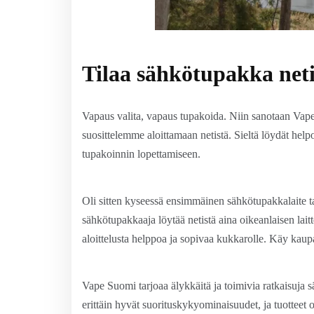
Tilaa sähkötupakka net
Vapaus valita, vapaus tupakoida. Niin sanotaan Va
suosittelemme aloittamaan netistä. Sieltä löydät helpos
tupakoinnin lopettamiseen.
Oli sitten kyseessä ensimmäinen sähkötupakkalaite tai 
sähkötupakkaaja löytää netistä aina oikeanlaisen lait
aloittelusta helppoa ja sopivaa kukkarolle. Käy kaupass
Vape Suomi tarjoaa älykkäitä ja toimivia ratkaisuja s
erittäin hyvät suorituskykyominaisuudet, ja tuotteet 