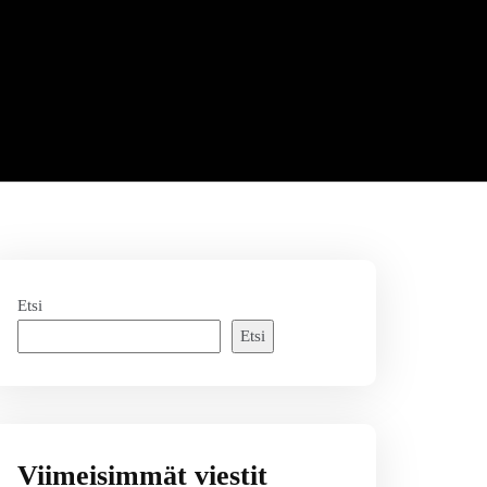
Etsi
Etsi
Viimeisimmät viestit