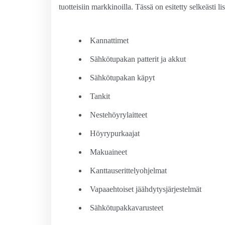
tuotteisiin markkinoilla. Tässä on esitetty selkeästi li
Kannattimet
Sähkötupakan patterit ja akkut
Sähkötupakan käpyt
Tankit
Nestehöyrylaitteet
Höyrypurkaajat
Makuaineet
Kanttauserittelyohjelmat
Vapaaehtoiset jäähdytysjärjestelmät
Sähkötupakkavarusteet