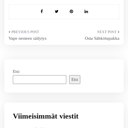
Artikkelien
Vape nesteen säilytys
Osta Sähkötupakka
selaus
Etsi
Etsi
Viimeisimmät viestit