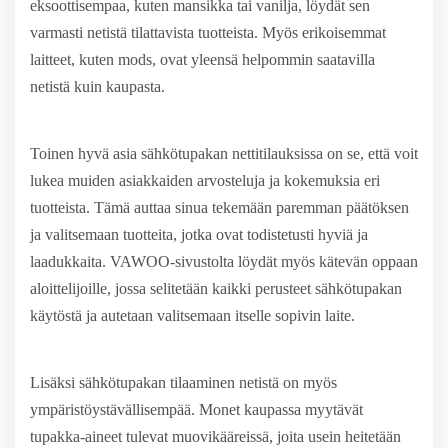
eksoottisempaa, kuten mansikka tai vanilja, löydät sen
varmasti netistä tilattavista tuotteista. Myös erikoisemmat
laitteet, kuten mods, ovat yleensä helpommin saatavilla
netistä kuin kaupasta.
Toinen hyvä asia sähkötupakan nettitilauksissa on se, että voit
lukea muiden asiakkaiden arvosteluja ja kokemuksia eri
tuotteista. Tämä auttaa sinua tekemään paremman päätöksen
ja valitsemaan tuotteita, jotka ovat todistetusti hyviä ja
laadukkaita. VAWOO-sivustolta löydät myös kätevän oppaan
aloittelijoille, jossa selitetään kaikki perusteet sähkötupakan
käytöstä ja autetaan valitsemaan itselle sopivin laite.
Lisäksi sähkötupakan tilaaminen netistä on myös
ympäristöystävällisempää. Monet kaupassa myytävät
tupakka-aineet tulevat muovikääreissä, joita usein heitetään