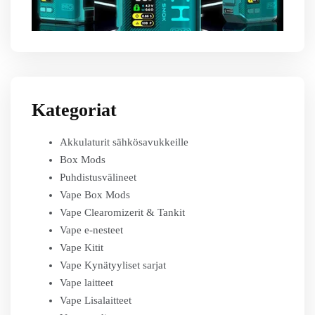
Kategoriat
Akkulaturit sähkösavukkeille
Box Mods
Puhdistusvälineet
Vape Box Mods
Vape Clearomizerit & Tankit
Vape e-nesteet
Vape Kitit
Vape Kynätyyliset sarjat
Vape laitteet
Vape Lisalaitteet