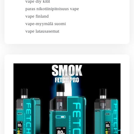
vape diy kitit
paras nikotiinipitoisuus vape
vape finland
vape-myymälä suomi
vape latausasemat