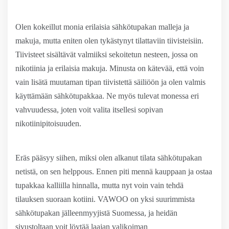
Olen kokeillut monia erilaisia sähkötupakan malleja ja
makuja, mutta eniten olen tykästynyt tilattaviin tiivisteisiin.
Tiivisteet sisältävät valmiiksi sekoitetun nesteen, jossa on
nikotiinia ja erilaisia makuja. Minusta on kätevää, että voin
vain lisätä muutaman tipan tiivistettä säiliöön ja olen valmis
käyttämään sähkötupakkaa. Ne myös tulevat monessa eri
vahvuudessa, joten voit valita itsellesi sopivan
nikotiinipitoisuuden.
Eräs pääsyy siihen, miksi olen alkanut tilata sähkötupakan
netistä, on sen helppous. Ennen piti mennä kauppaan ja ostaa
tupakkaa kalliilla hinnalla, mutta nyt voin vain tehdä
tilauksen suoraan kotiini. VAWOO on yksi suurimmista
sähkötupakan jälleenmyyjistä Suomessa, ja heidän
sivustoltaan voit löytää laajan valikoiman