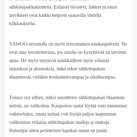
sähkötupakkatuotteita. Erilaiset tiivisteet, laitteet ja muut
tarvikkeet ovat kaikki helposti saatavilla yhdellä
klikkauksella.
VAWOO-sivustolla on myös erinomainen asiakaspalvelu. He
ovat aina tavoitettavissa, jos sinulla on kysyttävää tai tarvitset
apua. He myös tarjoavat asiakkailleen usein erilaisia
tarjouksia ja alennuksia, mikä tekee sähkötupakan
tilaamisesta vieläkin houkuttelevampaa ja edullisempaa.
Toinen syy siihen, miksi suosittelen sähkötupakan tilaamista
netistä, on valikoima. Kaupoissa saatat löytää vain muutaman
vaihtoehdon, mutta netistä voit löytää paljon laajemman
valikoiman erilaisia sähkötupakan malleja ja makuja.
Halusitpa sitten perinteisen tupakan maun tai jotain