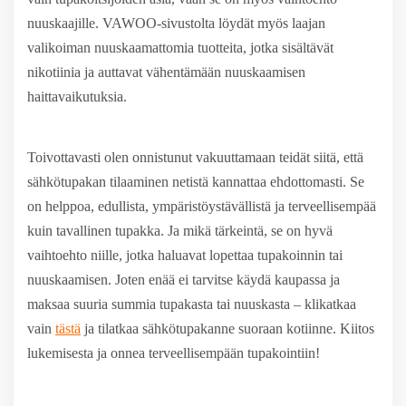
nuuskaajille. VAWOO-sivustolta löydät myös laajan
valikoiman nuuskaamattomia tuotteita, jotka sisältävät
nikotiinia ja auttavat vähentämään nuuskaamisen
haittavaikutuksia.
Toivottavasti olen onnistunut vakuuttamaan teidät siitä, että
sähkötupakan tilaaminen netistä kannattaa ehdottomasti. Se
on helppoa, edullista, ympäristöystävällistä ja terveellisempää
kuin tavallinen tupakka. Ja mikä tärkeintä, se on hyvä
vaihtoehto niille, jotka haluavat lopettaa tupakoinnin tai
nuuskaamisen. Joten enää ei tarvitse käydä kaupassa ja
maksaa suuria summia tupakasta tai nuuskasta – klikatkaa
vain
tästä
ja tilatkaa sähkötupakanne suoraan kotiinne. Kiitos
lukemisesta ja onnea terveellisempään tupakointiin!