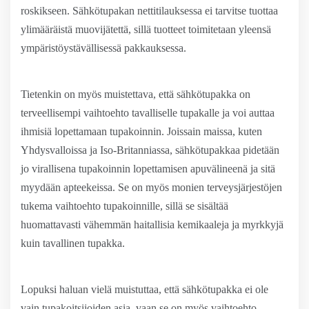
roskikseen. Sähkötupakan nettitilauksessa ei tarvitse tuottaa
ylimääräistä muovijätettä, sillä tuotteet toimitetaan yleensä
ympäristöystävällisessä pakkauksessa.
Tietenkin on myös muistettava, että sähkötupakka on
terveellisempi vaihtoehto tavalliselle tupakalle ja voi auttaa
ihmisiä lopettamaan tupakoinnin. Joissain maissa, kuten
Yhdysvalloissa ja Iso-Britanniassa, sähkötupakkaa pidetään
jo virallisena tupakoinnin lopettamisen apuvälineenä ja sitä
myydään apteekeissa. Se on myös monien terveysjärjestöjen
tukema vaihtoehto tupakoinnille, sillä se sisältää
huomattavasti vähemmän haitallisia kemikaaleja ja myrkkyjä
kuin tavallinen tupakka.
Lopuksi haluan vielä muistuttaa, että sähkötupakka ei ole
vain tupakoitsijoiden asia, vaan se on myös vaihtoehto