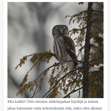
Moi kaikki! Olen innokas sähkötupakan käyttäjä ja haluan
jakaa kanssanne omia kokemuksiani siitä, miksi olen alkanut