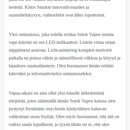
nesteitä. Kiitos Smokin innovatiivisuuden ja
suunnittelukyvyn, vaihtoehdot ovat lähes loputtomat.
Yksi ominaisuus, joka todella erottaa Smok Vapen muista
vape-kiteistä on sen LED-indikaattori. Lisäsin virtaa oman
näppäimeni ansiosta. Licht-animering komplett motiviert
paikalla tai poissa välein ja säännöllisesti vilkkuu ja höyryä ja
latauksen staatustilanteen. Olen huomannut tämän erittäin
käteväksi ja informatiiviseksi ominaisuudeksi.
Vapaa-aikani on aina ollut yksi minulle tärkeimmistä
tekijöistä, joten säätämällä tämän Smok Vapen kanssa olen
pystynyt löytämään smyckenin käsityöläisen kattavan
valikoiman uusia löytöjä. Olen myös huomannut, että sitä on
vaikea saada lopullisesti, ja syynä tähän on se, että olen