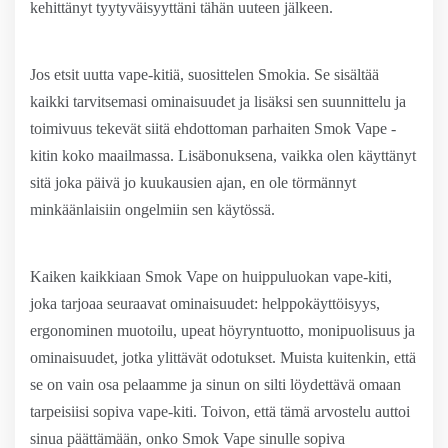
kehittänyt tyytyväisyyttäni tähän uuteen jälkeen.
Jos etsit uutta vape-kitiä, suosittelen Smokia. Se sisältää
kaikki tarvitsemasi ominaisuudet ja lisäksi sen suunnittelu ja
toimivuus tekevät siitä ehdottoman parhaiten Smok Vape -
kitin koko maailmassa. Lisäbonuksena, vaikka olen käyttänyt
sitä joka päivä jo kuukausien ajan, en ole törmännyt
minkäänlaisiin ongelmiin sen käytössä.
Kaiken kaikkiaan Smok Vape on huippuluokan vape-kiti,
joka tarjoaa seuraavat ominaisuudet: helppokäyttöisyys,
ergonominen muotoilu, upeat höyryntuotto, monipuolisuus ja
ominaisuudet, jotka ylittävät odotukset. Muista kuitenkin, että
se on vain osa pelaamme ja sinun on silti löydettävä omaan
tarpeisiisi sopiva vape-kiti. Toivon, että tämä arvostelu auttoi
sinua päättämään, onko Smok Vape sinulle sopiva