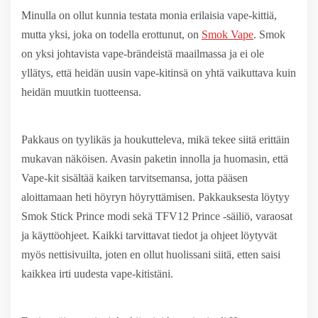
Minulla on ollut kunnia testata monia erilaisia vape-kittiä,
mutta yksi, joka on todella erottunut, on
Smok Vape
. Smok
on yksi johtavista vape-brändeistä maailmassa ja ei ole
yllätys, että heidän uusin vape-kitinsä on yhtä vaikuttava kuin
heidän muutkin tuotteensa.
Pakkaus on tyylikäs ja houkutteleva, mikä tekee siitä erittäin
mukavan näköisen. Avasin paketin innolla ja huomasin, että
Vape-kit sisältää kaiken tarvitsemansa, jotta pääsen
aloittamaan heti höyryn höyryttämisen. Pakkauksesta löytyy
Smok Stick Prince modi sekä TFV12 Prince -säiliö, varaosat
ja käyttöohjeet. Kaikki tarvittavat tiedot ja ohjeet löytyvät
myös nettisivuilta, joten en ollut huolissani siitä, etten saisi
kaikkea irti uudesta vape-kitistäni.