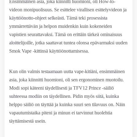
Ensimmäinen asia, joka kiinnitti huomioni, oli How-to-
videon monipuolisuus. Se esittelee virallisen esittelyvideon ja
käyttöönotto-ohjeet selkeästi. Tämä teki prosessista
ymmärrettävän ja helpon muidenkin kuin kokeneiden
vapistien seurattavaksi. Tämä on erittäin tärkeä ominaisuus
aloittelijoille, jotka saattavat tuntea olonsa epävarmaksi uuden
Smok Vape -kittinsä käyttöönottamisessa.
Kun olin valmis testaamaan uutta vape-kitiäni, ensimmäinen
asia, joka kiinnitti huomioni, oli sen ergonominen muotoilu.
Modi sopi käteeni täydellisesti ja TFV12 Prince -säiliö
suhteessa modiin on täydellinen. Pidin myös siitä, kuinka
helppo säiliö on täyttää ja kuinka suuri sen tilavuus on. Näin
vapautumistaika piteni ja minun ei tarvinnut huolehtia
täyttämisestä usein.