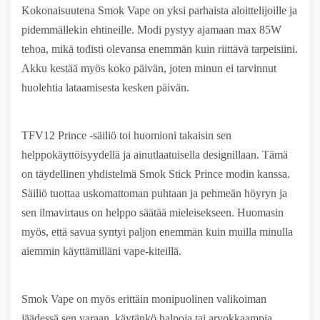
Kokonaisuutena Smok Vape on yksi parhaista aloittelijoille ja
pidemmällekin ehtineille. Modi pystyy ajamaan max 85W
tehoa, mikä todisti olevansa enemmän kuin riittävä tarpeisiini.
Akku kestää myös koko päivän, joten minun ei tarvinnut
huolehtia lataamisesta kesken päivän.
TFV12 Prince -säiliö toi huomioni takaisin sen
helppokäyttöisyydellä ja ainutlaatuisella designillaan. Tämä
on täydellinen yhdistelmä Smok Stick Prince modin kanssa.
Säiliö tuottaa uskomattoman puhtaan ja pehmeän höyryn ja
sen ilmavirtaus on helppo säätää mieleisekseen. Huomasin
myös, että savua syntyi paljon enemmän kuin muilla minulla
aiemmin käyttämilläni vape-kiteillä.
Smok Vape on myös erittäin monipuolinen valikoiman
jäädessä sen varaan, käytänkö halpoja tai arvokkaampia