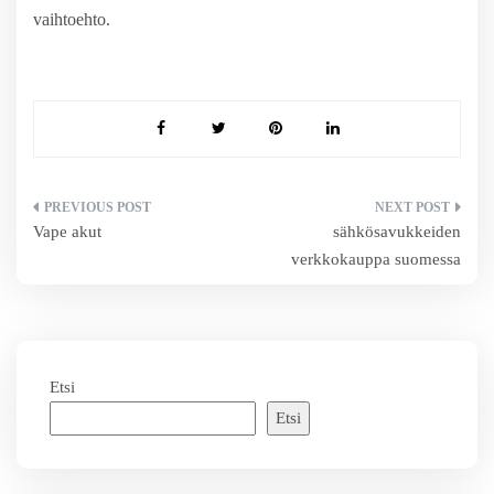
vaihtoehto.
Artikkelien
Vape akut
sähkösavukkeiden
selaus
verkkokauppa suomessa
Etsi
Etsi