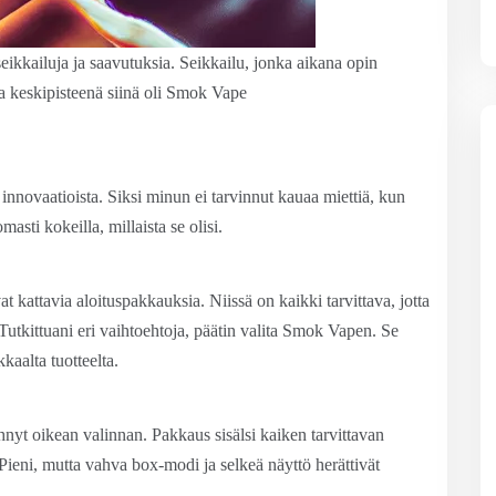
 seikkailuja ja saavutuksia. Seikkailu, jonka aikana opin
 keskipisteenä siinä oli Smok Vape
 innovaatioista. Siksi minun ei tarvinnut kauaa miettiä, kun
sti kokeilla, millaista se olisi.
vat kattavia aloituspakkauksia. Niissä on kaikki tarvittava, jotta
Tutkittuani eri vaihtoehtoja, päätin valita Smok Vapen. Se
kaalta tuotteelta.
ehnyt oikean valinnan. Pakkaus sisälsi kaiken tarvittavan
. Pieni, mutta vahva box-modi ja selkeä näyttö herättivät