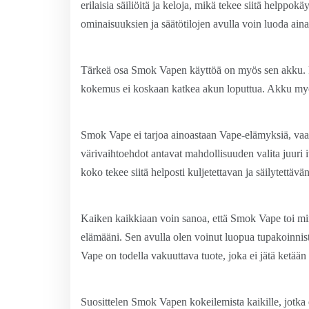
erilaisia säiliöitä ja keloja, mikä tekee siitä help
ominaisuuksien ja säätötilojen avulla voin luoda aina
Tärkeä osa Smok Vapen käyttöä on myös sen akku. Py
kokemus ei koskaan katkea akun loputtua. Akku myös
Smok Vape ei tarjoa ainoastaan Vape-elämyksiä, vaan
värivaihtoehdot antavat mahdollisuuden valita juuri
koko tekee siitä helposti kuljetettavan ja säilytettävän
Kaiken kaikkiaan voin sanoa, että Smok Vape toi minu
elämääni. Sen avulla olen voinut luopua tupakoinnist
Vape on todella vakuuttava tuote, joka ei jätä ketään
Suosittelen Smok Vapen kokeilemista kaikille, jotka e