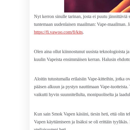
Nyt kerron sinulle tarinan, josta ei puutu jännittäviä
tuntemaan uudenlaisen maailman: Vape-maailman. Ja
https://fi.vawoo.com/fi/kits
.
Olen aina ollut kiinnostunut uusista teknologioista ja
kuulin Vapeista ensimmäisen kerran. Halusin ehdottoma
Aloitin tutustumalla erilaisiin Vape-kitteihin, jotka o
pääsen alkuun ja pystyn nauttimaan Vape-tuotteista. 
vaikutti hyvin suunnitellulta, monipuoliselta ja laaduk
Kun sain Smok Vapen käsiini, tiesin heti, että olin t
Vapen käyttämiseen ja lisäksi se oli erittäin tyylikäs
uteliaisuuteni heti.