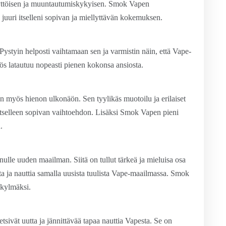
pokäyttöisen ja muuntautumiskykyisen. Smok Vapen
 juuri itselleni sopivan ja miellyttävän kokemuksen.
styin helposti vaihtamaan sen ja varmistin näin, että Vape-
 latautuu nopeasti pienen kokonsa ansiosta.
 myös hienon ulkonäön. Sen tyylikäs muotoilu ja erilaiset
 itselleen sopivan vaihtoehdon. Lisäksi Smok Vapen pieni
.
lle uuden maailman. Siitä on tullut tärkeä ja mieluisa osa
a ja nauttia samalla uusista tuulista Vape-maailmassa. Smok
 kylmäksi.
tsivät uutta ja jännittävää tapaa nauttia Vapesta. Se on