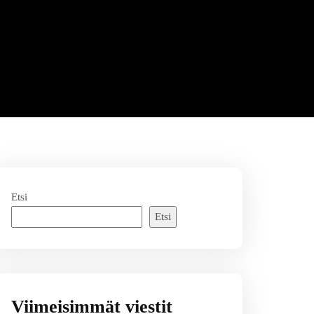
Etsi
Etsi
Viimeisimmät viestit