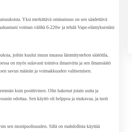
suuksista. Yksi merkittävä ominaisuus on sen säädettävä
ita haluamani voiman väliltä 6-220w ja tehdä Vape-elämyksestäni
uuksia, joihin kuului muun muassa lämmitystehon säätötila,
pessa on myös sulavasti toimiva ilmanvirta ja sen ilmansäätö
lisen savun määrän ja voimakkuuden valitsemisen.
män kuin positiivinen. Olin hakenut jotain uutta ja
osasin odottaa. Sen käyttö oli helppoa ja mukavaa, ja tuoti
 sen monipuolisuuden. Sillä on mahdollista käyttää