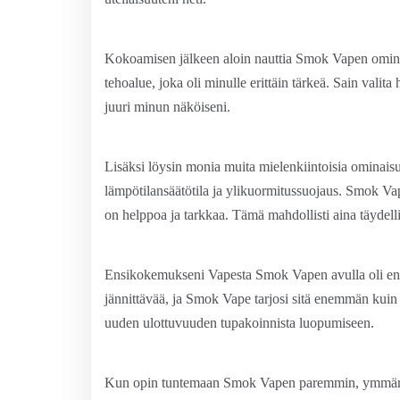
Kokoamisen jälkeen aloin nauttia Smok Vapen ominai
tehoalue, joka oli minulle erittäin tärkeä. Sain val
juuri minun näköiseni.
Lisäksi löysin monia muita mielenkiintoisia ominais
lämpötilansäätötila ja ylikuormitussuojaus. Smok Va
on helppoa ja tarkkaa. Tämä mahdollisti aina täydel
Ensikokemukseni Vapesta Smok Vapen avulla oli enem
jännittävää, ja Smok Vape tarjosi sitä enemmän kuin 
uuden ulottuvuuden tupakoinnista luopumiseen.
Kun opin tuntemaan Smok Vapen paremmin, ymmärsin