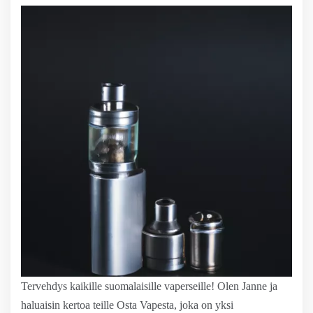
Tervehdys kaikille suomalaisille vaperseille! Olen Janne ja
haluaisin kertoa teille Osta Vapesta, joka on yksi