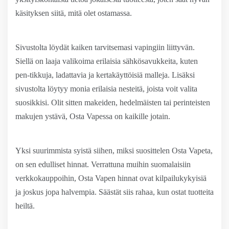
käsityksen siitä, mitä olet ostamassa.
Sivustolta löydät kaiken tarvitsemasi vapingiin liittyvän.
Siellä on laaja valikoima erilaisia sähkösavukkeita, kuten
pen-tikkuja, ladattavia ja kertakäyttöisiä malleja. Lisäksi
sivustolta löytyy monia erilaisia nesteitä, joista voit valita
suosikkisi. Olit sitten makeiden, hedelmäisten tai perinteisten
makujen ystävä, Osta Vapessa on kaikille jotain.
Yksi suurimmista syistä siihen, miksi suosittelen Osta Vapeta,
on sen edulliset hinnat. Verrattuna muihin suomalaisiin
verkkokauppoihin, Osta Vapen hinnat ovat kilpailukykyisiä
ja joskus jopa halvempia. Säästät siis rahaa, kun ostat tuotteita
heiltä.