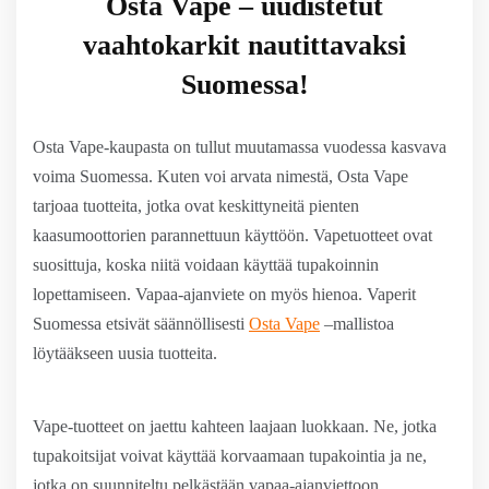
Osta Vape – uudistetut
vaahtokarkit nautittavaksi
Suomessa!
Osta Vape-kaupasta on tullut muutamassa vuodessa kasvava
voima Suomessa. Kuten voi arvata nimestä, Osta Vape
tarjoaa tuotteita, jotka ovat keskittyneitä pienten
kaasumoottorien parannettuun käyttöön. Vapetuotteet ovat
suosittuja, koska niitä voidaan käyttää tupakoinnin
lopettamiseen. Vapaa-ajanviete on myös hienoa. Vaperit
Suomessa etsivät säännöllisesti
Osta Vape
–mallistoa
löytääkseen uusia tuotteita.
Vape-tuotteet on jaettu kahteen laajaan luokkaan. Ne, jotka
tupakoitsijat voivat käyttää korvaamaan tupakointia ja ne,
jotka on suunniteltu pelkästään vapaa-ajanviettoon.