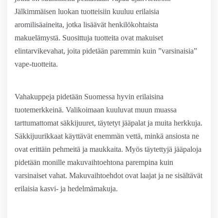
Jälkimmäisen luokan tuotteisiin kuuluu erilaisia
aromilisäaineita, jotka lisäävät henkilökohtaista
makuelämystä. Suosittuja tuotteita ovat makuiset
elintarvikevahat, joita pidetään paremmin kuin ”varsinaisia”
vape-tuotteita.
Vahakuppeja pidetään Suomessa hyvin erilaisina
tuotemerkkeinä. Valikoimaan kuuluvat muun muassa
tarttumattomat säkkijuuret, täytetyt jääpalat ja muita herkkuja.
Säkkijuurikkaat käyttävät enemmän vettä, minkä ansiosta ne
ovat erittäin pehmeitä ja maukkaita. Myös täytettyjä jääpaloja
pidetään monille makuvaihtoehtona parempina kuin
varsinaiset vahat. Makuvaihtoehdot ovat laajat ja ne sisältävät
erilaisia kasvi- ja hedelmämakuja.