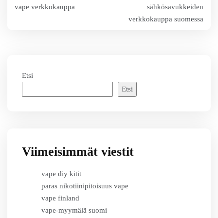
vape verkkokauppa
sähkösavukkeiden
selaus
verkkokauppa suomessa
Etsi
Etsi
Viimeisimmät viestit
vape diy kitit
paras nikotiinipitoisuus vape
vape finland
vape-myymälä suomi