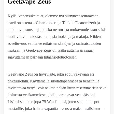
Geekvape Zeus
Kyllä, vapensukeltajat, olemme nyt siirtyneet seuraavaan
asteikon astetta – Clearomizerit ja Tankit. Clearomizerit ja
tankit ovat suosittuja, koska ne omasta mukavuudestaan sekä
tuottavat voimakkaasti erilaisia tuoksuja ja makuja. Niiden
soveltuvuus vaihtelee erilaisten säätöjen ja ominaisuuksien
mukaan, ja Geekvape Zeus on täällä auttamaan sinua
saavuttamaan parhaan hitaansietotuotoksen.
Geekvape Zeus on höyrylaite, joka sopii väkevään eri
tinktuureihin. Käyttämällä suodatinpehmeää ja bensiinillä
ravitettavaa vetyä, voit nauttia neljän litran reservuaarista sekä
kolmesta vesikammiosta, jotka parantavat vesipäästöni.
Lisäksi se tukee jopa 75 W:n lähteitä, joten se on hot spot
mestarille, joka haluaa vapauttaa resussa maksimaalisimman.