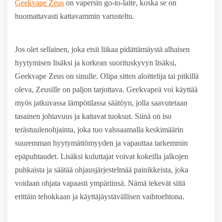
Geekvape Zeus
on vapersin go-to-laite, koska se on
huomattavasti kattavammin varusteltu.
Jos olet sellainen, joka etsii liikaa pidättämäystä alhaisen
hyytymisen lisäksi ja korkean suorituskyvyn lisäksi,
Geekvape Zeus on sinulle. Olipa sitten aloittelija tai pitkillä
oleva, Zeusille on paljon tarjottava. Geekvapeä voi käyttää
myös jatkuvassa lämpötilassa säätöyn, jolla saavutetaan
tasainen johtavuus ja kattavat tuoksut. Siinä on iso
terästuulenohjainta, joka tuo valssaamalla keskimäärin
suuremman hyytymättömyyden ja vapauttaa tarkemmin
epäpuhtaudet. Lisäksi kuluttajat voivat kokeilla jalkojen
puhkaista ja säätää ohjausjärjestelmää painikkeista, joka
voidaan ohjata vapaasti ympäriinsä. Nämä tekevät siitä
erittäin tehokkaan ja käyttäjäystävällisen vaihtoehtona.