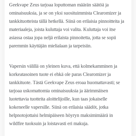
Geekvape Zeus tarjoaa loputtoman määrän säätöä ja
ominaisuuksia, ja se on yksi suosituimmista Clearomizer ja
tankkituotteista tällä hetkellä. Siinä on erilaisia pinnoitteita ja
materiaaleja, joista kuluttaja voi valita. Kuluttaja voi itse
asiassa ostaa jopa neljä erilaista pinnoitetta, jotta se sopii
paremmin käyttäjän mielialaan ja tarpeisiin.
Vapersin välillä on yleinen kuva, että kolmekamminen ja
korkeatasoinen tuote ei ehkä ole paras Clearomizer ja
tankkituote. Tästä Geekvape Zeus eroaa huomattavasti; se
tarjoaa uskomattomia ominaisuuksia ja äärimmäisen
luotettavia tuotteita aloittelijoille, kun taas jokaiselle
kokeneelle vapersille. Siinä on erilaisia säädöt, jotka
helpnotojottaisi helmipäiseen höyryn maksimimäärä in
wildfire tuoksuin ja loistavasti eri makuja.