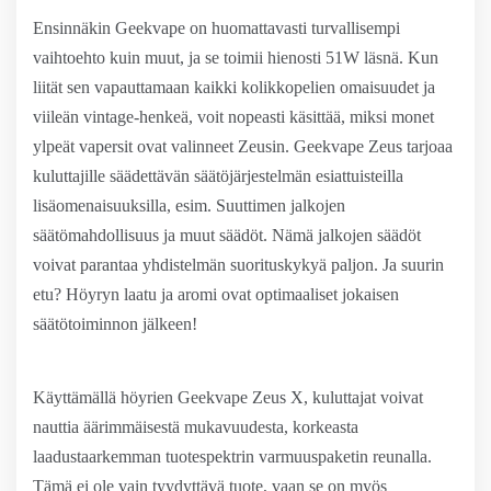
Ensinnäkin Geekvape on huomattavasti turvallisempi
vaihtoehto kuin muut, ja se toimii hienosti 51W läsnä. Kun
liität sen vapauttamaan kaikki kolikkopelien omaisuudet ja
viileän vintage-henkeä, voit nopeasti käsittää, miksi monet
ylpeät vapersit ovat valinneet Zeusin. Geekvape Zeus tarjoaa
kuluttajille säädettävän säätöjärjestelmän esiattuisteilla
lisäomenaisuuksilla, esim. Suuttimen jalkojen
säätömahdollisuus ja muut säädöt. Nämä jalkojen säädöt
voivat parantaa yhdistelmän suorituskykyä paljon. Ja suurin
etu? Höyryn laatu ja aromi ovat optimaaliset jokaisen
säätötoiminnon jälkeen!
Käyttämällä höyrien Geekvape Zeus X, kuluttajat voivat
nauttia äärimmäisestä mukavuudesta, korkeasta
laadustaarkemman tuotespektrin varmuuspaketin reunalla.
Tämä ei ole vain tyydyttävä tuote, vaan se on myös