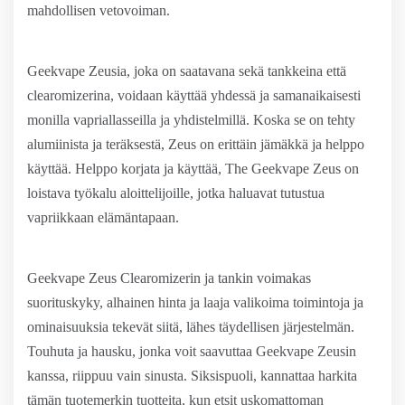
mahdollisen vetovoiman.
Geekvape Zeusia, joka on saatavana sekä tankkeina että
clearomizerina, voidaan käyttää yhdessä ja samanaikaisesti
monilla vapriallasseilla ja yhdistelmillä. Koska se on tehty
alumiinista ja teräksestä, Zeus on erittäin jämäkkä ja helppo
käyttää. Helppo korjata ja käyttää, The Geekvape Zeus on
loistava työkalu aloittelijoille, jotka haluavat tutustua
vapriikkaan elämäntapaan.
Geekvape Zeus Clearomizerin ja tankin voimakas
suorituskyky, alhainen hinta ja laaja valikoima toimintoja ja
ominaisuuksia tekevät siitä, lähes täydellisen järjestelmän.
Touhuta ja hausku, jonka voit saavuttaa Geekvape Zeusin
kanssa, riippuu vain sinusta. Siksispuoli, kannattaa harkita
tämän tuotemerkin tuotteita, kun etsit uskomattoman