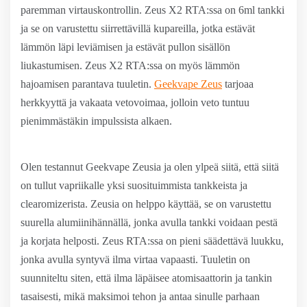
paremman virtauskontrollin. Zeus X2 RTA:ssa on 6ml tankki
ja se on varustettu siirrettävillä kupareilla, jotka estävät
lämmön läpi leviämisen ja estävät pullon sisällön
liukastumisen. Zeus X2 RTA:ssa on myös lämmön
hajoamisen parantava tuuletin.
Geekvape Zeus
tarjoaa
herkkyyttä ja vakaata vetovoimaa, jolloin veto tuntuu
pienimmästäkin impulssista alkaen.
Olen testannut Geekvape Zeusia ja olen ylpeä siitä, että siitä
on tullut vapriikalle yksi suosituimmista tankkeista ja
clearomizerista. Zeusia on helppo käyttää, se on varustettu
suurella alumiinihännällä, jonka avulla tankki voidaan pestä
ja korjata helposti. Zeus RTA:ssa on pieni säädettävä luukku,
jonka avulla syntyvä ilma virtaa vapaasti. Tuuletin on
suunniteltu siten, että ilma läpäisee atomisaattorin ja tankin
tasaisesti, mikä maksimoi tehon ja antaa sinulle parhaan