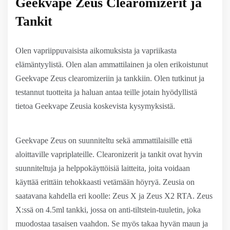
Geekvape Zeus Clearomizerit ja
Tankit
Olen vapriippuvaisista aikomuksista ja vapriikasta
elämäntyylistä. Olen alan ammattilainen ja olen erikoistunut
Geekvape Zeus clearomizeriin ja tankkiin. Olen tutkinut ja
testannut tuotteita ja haluan antaa teille jotain hyödyllistä
tietoa Geekvape Zeusia koskevista kysymyksistä.
Geekvape Zeus on suunniteltu sekä ammattilaisille että
aloittaville vapriplateille. Clearonizerit ja tankit ovat hyvin
suunniteltuja ja helppokäyttöisiä laitteita, joita voidaan
käyttää erittäin tehokkaasti vetämään höyryä. Zeusia on
saatavana kahdella eri koolle: Zeus X ja Zeus X2 RTA. Zeus
X:ssä on 4.5ml tankki, jossa on anti-tiltstein-tuuletin, joka
muodostaa tasaisen vaahdon. Se myös takaa hyvän maun ja