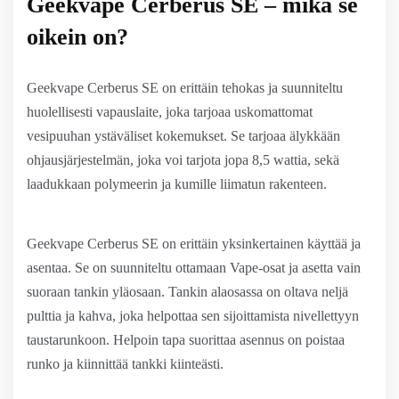
Geekvape Cerberus SE – mikä se
oikein on?
Geekvape Cerberus SE on erittäin tehokas ja suunniteltu
huolellisesti vapauslaite, joka tarjoaa uskomattomat
vesipuuhan ystäväliset kokemukset. Se tarjoaa älykkään
ohjausjärjestelmän, joka voi tarjota jopa 8,5 wattia, sekä
laadukkaan polymeerin ja kumille liimatun rakenteen.
Geekvape Cerberus SE on erittäin yksinkertainen käyttää ja
asentaa. Se on suunniteltu ottamaan Vape-osat ja asetta vain
suoraan tankin yläosaan. Tankin alaosassa on oltava neljä
pulttia ja kahva, joka helpottaa sen sijoittamista nivellettyyn
taustarunkoon. Helpoin tapa suorittaa asennus on poistaa
runko ja kiinnittää tankki kiinteästi.