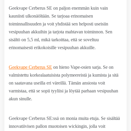
Geekvape Cerberus SE on paljon enemmän kuin vain
kauniisti ulkonäöltään. Se tarjoaa erinomaisen
toiminnallisuuden ja voit yhdistää sen helposti useisiin
vesipuuhan akkuihin ja tarjota mahtavan toiminnon. Sen
sisältö on 5,5 ml, mikä tarkoittaa, että se soveltuu
erinomaisesti erikokoisille vesipuuhan akkuille.
Geekvape Cerberus SE
on hieno Vape-osien sarja. Se on
valmistettu korkealaatuisista polymeereistä ja kumista ja sitä
on saatavana useilla eri väreillä. Tämän ansiosta voit
varmistaa, että se sopii tyyliisi ja löytää parhaan vesipuuhan
akun sinulle.
Geekvape Cerberus SE:ssä on monia muita etuja. Se sisältää
innovatiivisen pallon muotoisen wickingin, jolla voit