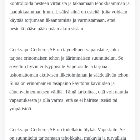
kontrolloida nesteen virtausta ja takaamaan tehokkaamman ja
laadukkaamman imun. Lisäksi siinä on esteitä, joita voidaan
käyttää torjumaan likaantumista ja varmistamaan, ettei
nestettä pääse pääsemään akun sisään.
Geekvape Cerberus SE on täydellinen vapauslaite, joka
tarjoaa erinomaisen tehon ja äärimmäisen suunnittelun. Se
soveltuu hyvin erityyppisille Vape-osille ja tarjoaa
uskomattoman aktiivisen liiketoiminnan ja säädettävän tehon.
Siinä on erinomainen tasapaino käyttömukavuuden ja
äänenvaimennuksen välillä. Tämä tarkoittaa, että voit nauttia
vapautuksesta ja olla varma, että se ei häiritse itseäsi tai
ympäristöä.
Geekvape Cerberus SE on todellakin älykäs Vape-laite. Se
on suunniteltu tarjoamaan tehokkaita, mukavia ja turvallisia