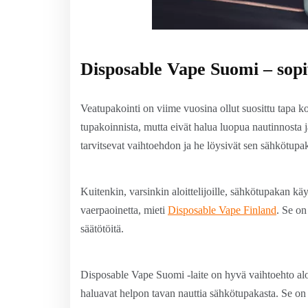
Disposable Vape Suomi – sopi
Veatupakointi on viime vuosina ollut suosittu tapa k
tupakoinnista, mutta eivät halua luopua nautinnosta 
tarvitsevat vaihtoehdon ja he löysivät sen sähkötup
Kuitenkin, varsinkin aloittelijoille, sähkötupakan kä
vaerpaoinetta, mieti
Disposable Vape Finland
. Se on
säätötöitä.
Disposable Vape Suomi -laite on hyvä vaihtoehto aloit
haluavat helpon tavan nauttia sähkötupakasta. Se on tä