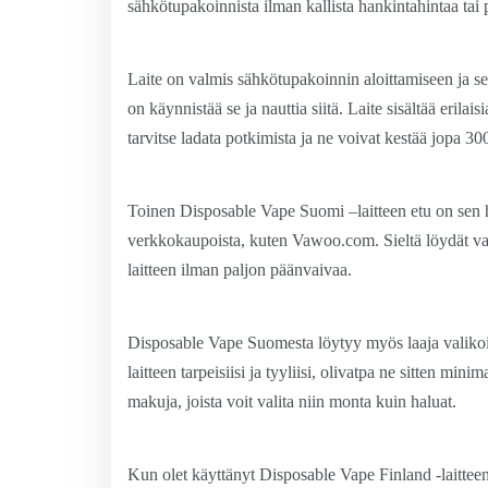
sähkötupakoinnista ilman kallista hankintahintaa ta
Laite on valmis sähkötupakoinnin aloittamiseen ja se 
on käynnistää se ja nauttia siitä. Laite sisältää erilais
tarvitse ladata potkimista ja ne voivat kestää jopa 30
Toinen Disposable Vape Suomi –laitteen etu on sen h
verkkokaupoista, kuten Vawoo.com. Sieltä löydät vali
laitteen ilman paljon päänvaivaa.
Disposable Vape Suomesta löytyy myös laaja valikoima 
laitteen tarpeisiisi ja tyyliisi, olivatpa ne sitten min
makuja, joista voit valita niin monta kuin haluat.
Kun olet käyttänyt Disposable Vape Finland -laitteen n