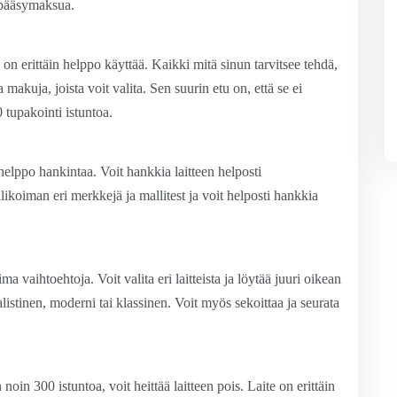
i pääsymaksua.
on erittäin helppo käyttää. Kaikki mitä sinun tarvitsee tehdä,
ia makuja, joista voit valita. Sen suurin etu on, että se ei
0 tupakointi istuntoa.
elppo hankintaa. Voit hankkia laitteen helposti
koiman eri merkkejä ja mallitest ja voit helposti hankkia
vaihtoehtoja. Voit valita eri laitteista ja löytää juuri oikean
imalistinen, moderni tai klassinen. Voit myös sekoittaa ja seurata
oin 300 istuntoa, voit heittää laitteen pois. Laite on erittäin