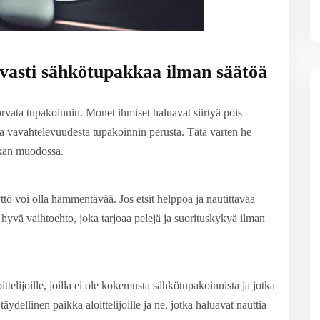
vasti sähkötupakkaa ilman säätöä
orvata tupakoinnin. Monet ihmiset haluavat siirtyä pois
ja vavahtelevuudesta tupakoinnin perusta. Tätä varten he
akan muodossa.
yttö voi olla hämmentävää. Jos etsit helppoa ja nautittavaa
 hyvä vaihtoehto, joka tarjoaa pelejä ja suorituskykyä ilman
telijoille, joilla ei ole kokemusta sähkötupakoinnista ja jotka
ydellinen paikka aloittelijoille ja ne, jotka haluavat nauttia