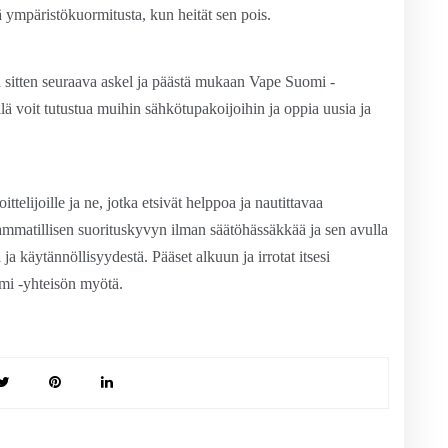
ää ympäristökuormitusta, kun heität sen pois.
a sitten seuraava askel ja päästä mukaan Vape Suomi -
lä voit tutustua muihin sähkötupakoijoihin ja oppia uusia ja
elijoille ja ne, jotka etsivät helppoa ja nautittavaa
ammatillisen suorituskyvyn ilman säätöhässäkkää ja sen avulla
ja käytännöllisyydestä. Pääset alkuun ja irrotat itsesi
mi -yhteisön myötä.