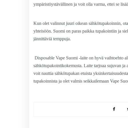
ympäristöystävällinen ja voit olla varma, ettei se lis
Kun olet valinnut juuri oikean sähkötupakoinnin, ot
yhteisöön. Suomi on paras paikka tupakointiin ja siel
jännittäviä temppuja.
Disposable Vape Suomi -laite on hyvä vaihtoehto aloitt
sähkötupakointikokemusta. Laite tarjoaa sujuvan ja 
voit nauttia sähkötupakan etuista yksinkertaisuudesta 
tupakoinnista ja olet valmis seikkailemaan Vape Suo