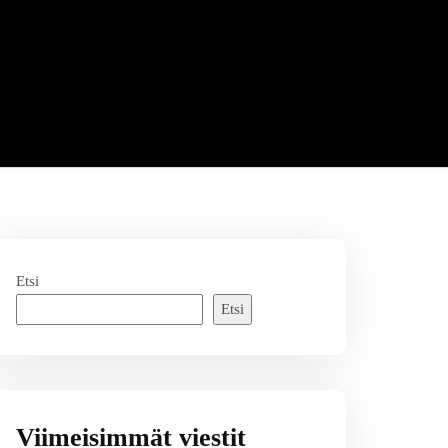
Etsi
Etsi
Viimeisimmät viestit